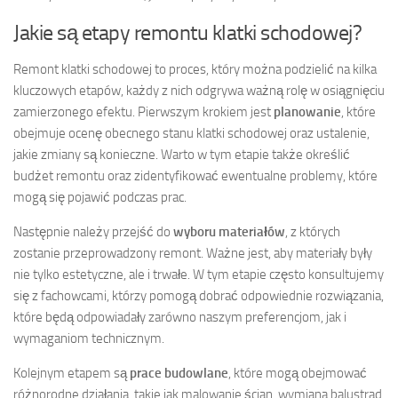
Jakie są etapy remontu klatki schodowej?
Remont klatki schodowej to proces, który można podzielić na kilka
kluczowych etapów, każdy z nich odgrywa ważną rolę w osiągnięciu
zamierzonego efektu. Pierwszym krokiem jest
planowanie
, które
obejmuje ocenę obecnego stanu klatki schodowej oraz ustalenie,
jakie zmiany są konieczne. Warto w tym etapie także określić
budżet remontu oraz zidentyfikować ewentualne problemy, które
mogą się pojawić podczas prac.
Następnie należy przejść do
wyboru materiałów
, z których
zostanie przeprowadzony remont. Ważne jest, aby materiały były
nie tylko estetyczne, ale i trwałe. W tym etapie często konsultujemy
się z fachowcami, którzy pomogą dobrać odpowiednie rozwiązania,
które będą odpowiadały zarówno naszym preferencjom, jak i
wymaganiom technicznym.
Kolejnym etapem są
prace budowlane
, które mogą obejmować
różnorodne działania, takie jak malowanie ścian, wymiana balustrad,