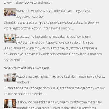
www.makowiecki-stolarstwo.pl
Aranżacja wnętrz w stylu orientalnym – egzotyka i
bogactwo wzorów
Orientalna aranżacja wnętrz to prawdziwa uczta dla zmysłów, w
której egzotyczne wzory i intensywne kolory …
Czyszczenie tapicerki w mieszkaniu pod wynajem:
skuteczne metody i typowe wyzwania do uniknięcia
Jeśli planujesz wynajmować mieszkanie, czyszczenie tapicerki
powinno być jednym z Twoich priorytetów. Odpowiednie metody
czyszczenia …
teneryfa mieszkanie wynajem
Przepis na piękną kuchnię: jakie kształty i materiały są teraz
modowe?
Kuchnia to serce każdego domu, a jej aranżacja ma ogromny wpływ
na nasze codzienne życie. …
Zasłony do mieszkania na wynajem: praktyczne materiały,
montaż bez wiercenia i uniwersalny styl dla komfortu