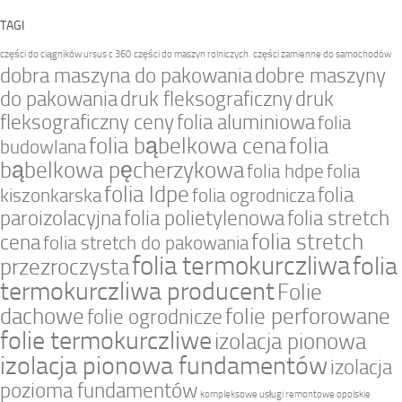
TAGI
części do ciągników ursus c 360
części do maszyn rolniczych.
części zamienne do samochodów
dobra maszyna do pakowania
dobre maszyny
do pakowania
druk fleksograficzny
druk
fleksograficzny ceny
folia aluminiowa
folia
folia bąbelkowa cena
folia
budowlana
bąbelkowa pęcherzykowa
folia hdpe
folia
folia ldpe
folia
kiszonkarska
folia ogrodnicza
paroizolacyjna
folia polietylenowa
folia stretch
folia stretch
cena
folia stretch do pakowania
folia termokurczliwa
folia
przezroczysta
termokurczliwa producent
Folie
dachowe
folie perforowane
folie ogrodnicze
folie termokurczliwe
izolacja pionowa
izolacja pionowa fundamentów
izolacja
pozioma fundamentów
kompleksowe usługi remontowe opolskie