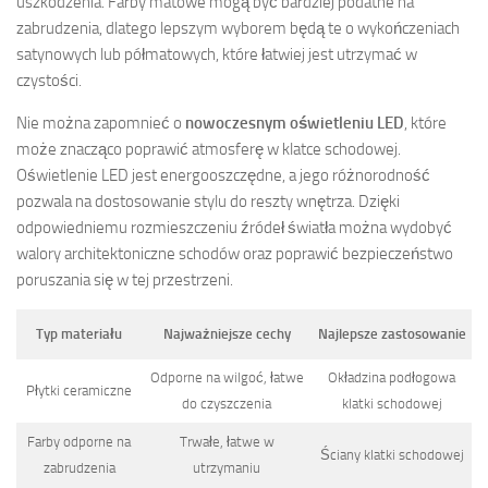
uszkodzenia. Farby matowe mogą być bardziej podatne na
zabrudzenia, dlatego lepszym wyborem będą te o wykończeniach
satynowych lub półmatowych, które łatwiej jest utrzymać w
czystości.
Nie można zapomnieć o
nowoczesnym oświetleniu LED
, które
może znacząco poprawić atmosferę w klatce schodowej.
Oświetlenie LED jest energooszczędne, a jego różnorodność
pozwala na dostosowanie stylu do reszty wnętrza. Dzięki
odpowiedniemu rozmieszczeniu źródeł światła można wydobyć
walory architektoniczne schodów oraz poprawić bezpieczeństwo
poruszania się w tej przestrzeni.
Typ materiału
Najważniejsze cechy
Najlepsze zastosowanie
Odporne na wilgoć, łatwe
Okładzina podłogowa
Płytki ceramiczne
do czyszczenia
klatki schodowej
Farby odporne na
Trwałe, łatwe w
Ściany klatki schodowej
zabrudzenia
utrzymaniu