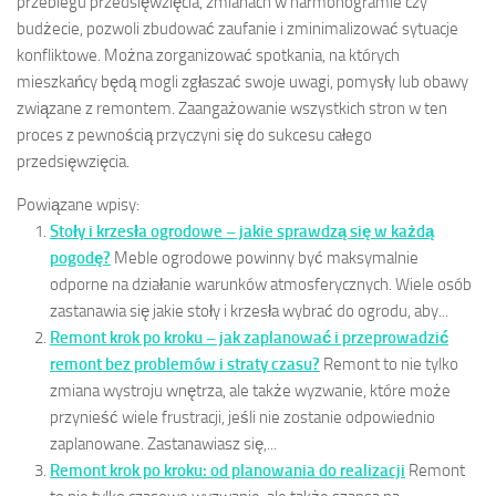
przebiegu przedsięwzięcia, zmianach w harmonogramie czy
budżecie, pozwoli zbudować zaufanie i zminimalizować sytuacje
konfliktowe. Można zorganizować spotkania, na których
mieszkańcy będą mogli zgłaszać swoje uwagi, pomysły lub obawy
związane z remontem. Zaangażowanie wszystkich stron w ten
proces z pewnością przyczyni się do sukcesu całego
przedsięwzięcia.
Powiązane wpisy:
Stoły i krzesła ogrodowe – jakie sprawdzą się w każdą
pogodę?
Meble ogrodowe powinny być maksymalnie
odporne na działanie warunków atmosferycznych. Wiele osób
zastanawia się jakie stoły i krzesła wybrać do ogrodu, aby...
Remont krok po kroku – jak zaplanować i przeprowadzić
remont bez problemów i straty czasu?
Remont to nie tylko
zmiana wystroju wnętrza, ale także wyzwanie, które może
przynieść wiele frustracji, jeśli nie zostanie odpowiednio
zaplanowane. Zastanawiasz się,...
Remont krok po kroku: od planowania do realizacji
Remont