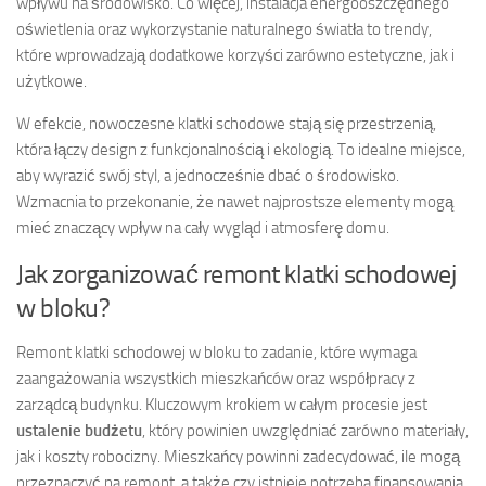
wpływu na środowisko. Co więcej, instalacja energooszczędnego
oświetlenia oraz wykorzystanie naturalnego światła to trendy,
które wprowadzają dodatkowe korzyści zarówno estetyczne, jak i
użytkowe.
W efekcie, nowoczesne klatki schodowe stają się przestrzenią,
która łączy design z funkcjonalnością i ekologią. To idealne miejsce,
aby wyrazić swój styl, a jednocześnie dbać o środowisko.
Wzmacnia to przekonanie, że nawet najprostsze elementy mogą
mieć znaczący wpływ na cały wygląd i atmosferę domu.
Jak zorganizować remont klatki schodowej
w bloku?
Remont klatki schodowej w bloku to zadanie, które wymaga
zaangażowania wszystkich mieszkańców oraz współpracy z
zarządcą budynku. Kluczowym krokiem w całym procesie jest
ustalenie budżetu
, który powinien uwzględniać zarówno materiały,
jak i koszty robocizny. Mieszkańcy powinni zadecydować, ile mogą
przeznaczyć na remont, a także czy istnieje potrzeba finansowania