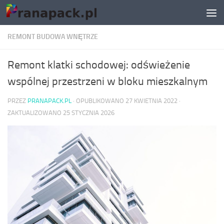
Skip to content
REMONT BUDOWA WNĘTRZE
Remont klatki schodowej: odświeżenie
wspólnej przestrzeni w bloku mieszkalnym
PRZEZ
PRANAPACK.PL
· OPUBLIKOWANO
27 KWIETNIA 2022
·
ZAKTUALIZOWANO
25 STYCZNIA 2026