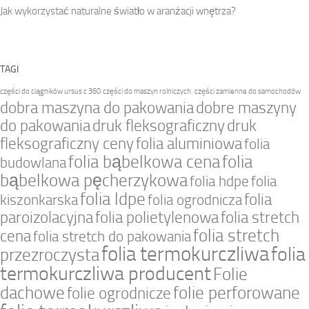
Jak wykorzystać naturalne światło w aranżacji wnętrza?
TAGI
części do ciągników ursus c 360
części do maszyn rolniczych.
części zamienne do samochodów
dobra maszyna do pakowania
dobre maszyny
do pakowania
druk fleksograficzny
druk
fleksograficzny ceny
folia aluminiowa
folia
folia bąbelkowa cena
folia
budowlana
bąbelkowa pęcherzykowa
folia hdpe
folia
folia ldpe
folia
kiszonkarska
folia ogrodnicza
paroizolacyjna
folia polietylenowa
folia stretch
folia stretch
cena
folia stretch do pakowania
folia termokurczliwa
folia
przezroczysta
termokurczliwa producent
Folie
dachowe
folie perforowane
folie ogrodnicze