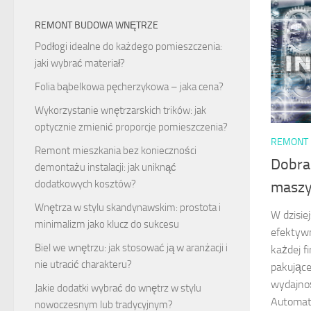
REMONT BUDOWA WNĘTRZE
Podłogi idealne do każdego pomieszczenia:
jaki wybrać materiał?
Folia bąbelkowa pęcherzykowa – jaka cena?
Wykorzystanie wnętrzarskich trików: jak
optycznie zmienić proporcje pomieszczenia?
REMONT
Remont mieszkania bez konieczności
Dobra
demontażu instalacji: jak uniknąć
dodatkowych kosztów?
maszy
Wnętrza w stylu skandynawskim: prostota i
W dzisie
minimalizm jako klucz do sukcesu
efektywn
Biel we wnętrzu: jak stosować ją w aranżacji i
każdej f
nie utracić charakteru?
pakujące
wydajnoś
Jakie dodatki wybrać do wnętrz w stylu
Automaty
nowoczesnym lub tradycyjnym?