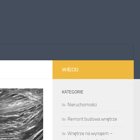
WIĘCEJ
KATEGORIE
Nieruchomości
Remont budowa wnętrze
Wnętrze na wynajem –