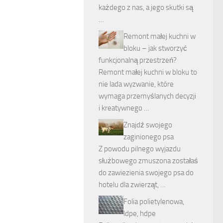
każdego z nas, a jego skutki są
…
Remont małej kuchni w
bloku – jak stworzyć
funkcjonalną przestrzeń?
Remont małej kuchni w bloku to
nie lada wyzwanie, które
wymaga przemyślanych decyzji
i kreatywnego …
Znajdź swojego
zaginionego psa
Z powodu pilnego wyjazdu
służbowego zmuszona zostałaś
do zawiezienia swojego psa do
hotelu dla zwierząt, …
Folia polietylenowa,
ldpe, hdpe