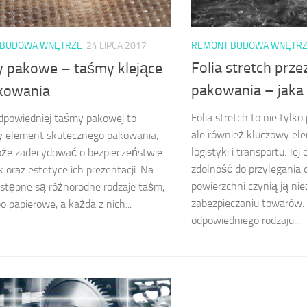
REMONT BUDOWA WNĘTR
 BUDOWA WNĘTRZE
24 LIPCA 2017
Folia stretch prze
 pakowe – taśmy klejące
pakowania – jaka
kowania
Folia stretch to nie tylko
dpowiedniej taśmy pakowej to
ale również kluczowy el
y element skutecznego pakowania,
logistyki i transportu. Je
oże zadecydować o bezpieczeństwie
zdolność do przylegania 
k oraz estetyce ich prezentacji. Na
powierzchni czynią ją ni
stępne są różnorodne rodzaje taśm,
zabezpieczaniu towarów.
o papierowe, a każda z nich...
odpowiedniego rodzaju...