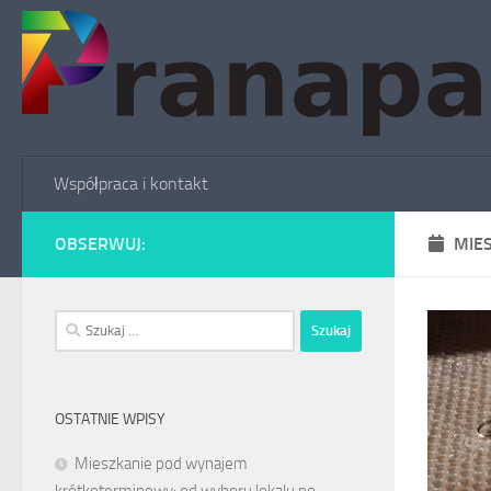
Skip to content
Współpraca i kontakt
OBSERWUJ:
MIE
Szukaj:
OSTATNIE WPISY
Mieszkanie pod wynajem
krótkoterminowy: od wyboru lokalu po