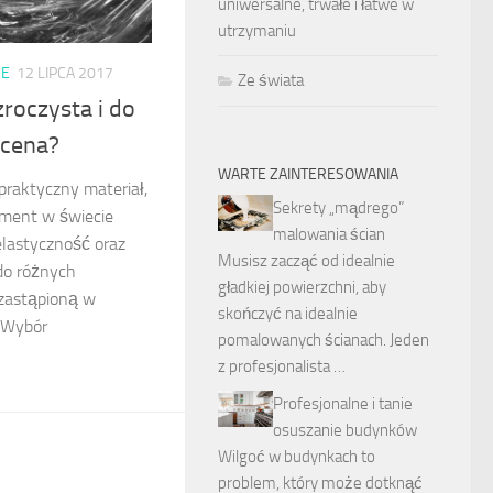
uniwersalne, trwałe i łatwe w
utrzymaniu
ZE
12 LIPCA 2017
Ze świata
zroczysta i do
 cena?
WARTE ZAINTERESOWANIA
 praktyczny materiał,
Sekrety „mądrego”
ement w świecie
malowania ścian
j elastyczność oraz
Musisz zacząć od idealnie
do różnych
gładkiej powierzchni, aby
ezastąpioną w
skończyć na idealnie
 Wybór
pomalowanych ścianach. Jeden
z profesjonalista …
Profesjonalne i tanie
osuszanie budynków
Wilgoć w budynkach to
problem, który może dotknąć