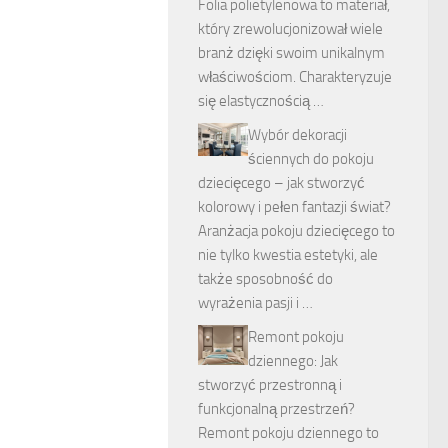
Folia polietylenowa to materiał,
który zrewolucjonizował wiele
branż dzięki swoim unikalnym
właściwościom. Charakteryzuje
się elastycznością …
Wybór dekoracji
ściennych do pokoju
dziecięcego – jak stworzyć
kolorowy i pełen fantazji świat?
Aranżacja pokoju dziecięcego to
nie tylko kwestia estetyki, ale
także sposobność do
wyrażenia pasji i …
Remont pokoju
dziennego: Jak
stworzyć przestronną i
funkcjonalną przestrzeń?
Remont pokoju dziennego to