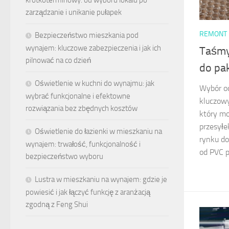
zarządzanie i unikanie pułapek
REMONT
Bezpieczeństwo mieszkania pod
wynajem: kluczowe zabezpieczenia i jak ich
Taśmy
pilnować na co dzień
do pa
Oświetlenie w kuchni do wynajmu: jak
Wybór o
wybrać funkcjonalne i efektowne
kluczow
rozwiązania bez zbędnych kosztów
który m
przesyłe
Oświetlenie do łazienki w mieszkaniu na
rynku do
wynajem: trwałość, funkcjonalność i
od PVC p
bezpieczeństwo wyboru
Lustra w mieszkaniu na wynajem: gdzie je
powiesić i jak łączyć funkcję z aranżacją
zgodną z Feng Shui