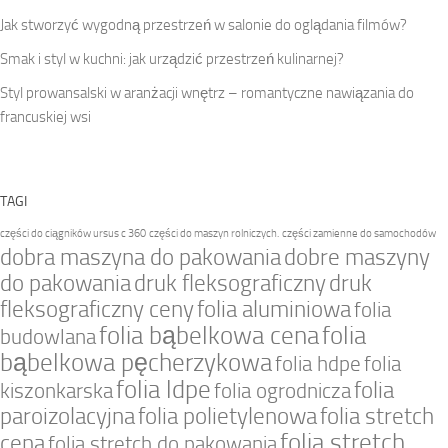
Jak stworzyć wygodną przestrzeń w salonie do oglądania filmów?
Smak i styl w kuchni: jak urządzić przestrzeń kulinarnej?
Styl prowansalski w aranżacji wnętrz – romantyczne nawiązania do
francuskiej wsi
TAGI
części do ciągników ursus c 360
części do maszyn rolniczych.
części zamienne do samochodów
dobra maszyna do pakowania
dobre maszyny
do pakowania
druk fleksograficzny
druk
fleksograficzny ceny
folia aluminiowa
folia
folia bąbelkowa cena
folia
budowlana
bąbelkowa pęcherzykowa
folia hdpe
folia
folia ldpe
folia
kiszonkarska
folia ogrodnicza
paroizolacyjna
folia polietylenowa
folia stretch
folia stretch
cena
folia stretch do pakowania