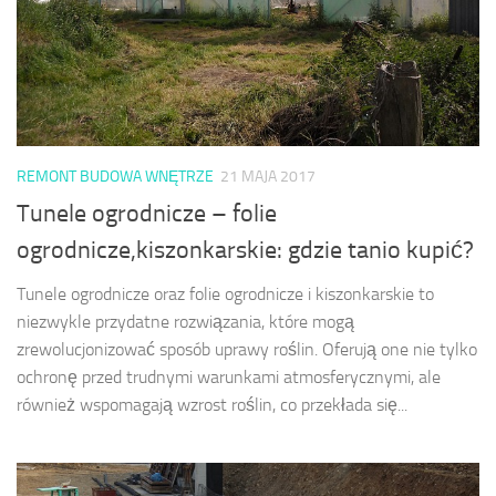
REMONT BUDOWA WNĘTRZE
21 MAJA 2017
Tunele ogrodnicze – folie
ogrodnicze,kiszonkarskie: gdzie tanio kupić?
Tunele ogrodnicze oraz folie ogrodnicze i kiszonkarskie to
niezwykle przydatne rozwiązania, które mogą
zrewolucjonizować sposób uprawy roślin. Oferują one nie tylko
ochronę przed trudnymi warunkami atmosferycznymi, ale
również wspomagają wzrost roślin, co przekłada się...