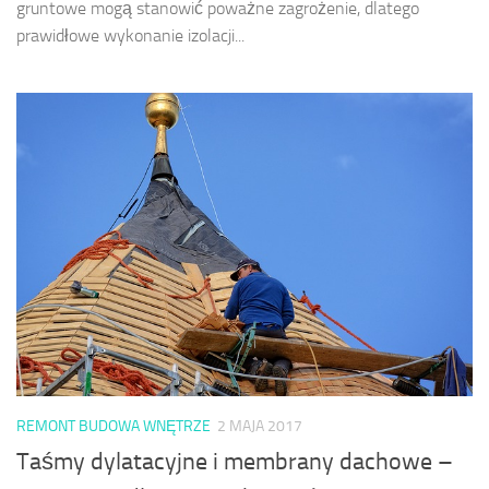
gruntowe mogą stanowić poważne zagrożenie, dlatego
prawidłowe wykonanie izolacji...
REMONT BUDOWA WNĘTRZE
2 MAJA 2017
Taśmy dylatacyjne i membrany dachowe –