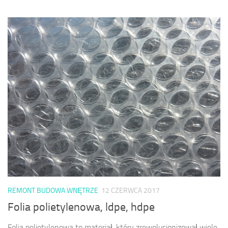
REMONT BUDOWA WNĘTRZE
12 CZERWCA 2017
Folia polietylenowa, ldpe, hdpe
Folia polietylenowa to materiał, który zrewolucjonizował wiele