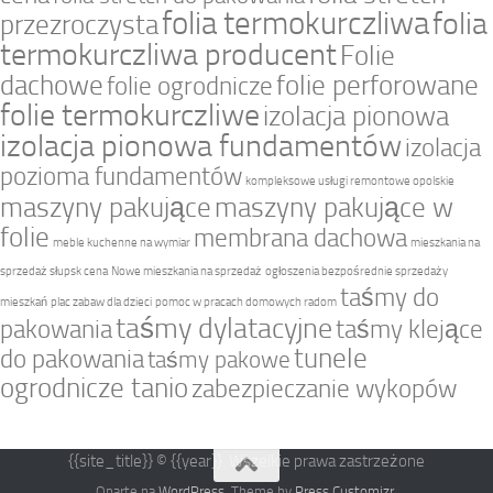
folia termokurczliwa
folia
przezroczysta
termokurczliwa producent
Folie
dachowe
folie perforowane
folie ogrodnicze
folie termokurczliwe
izolacja pionowa
izolacja pionowa fundamentów
izolacja
pozioma fundamentów
kompleksowe usługi remontowe opolskie
maszyny pakujące
maszyny pakujące w
folie
membrana dachowa
meble kuchenne na wymiar
mieszkania na
sprzedaż słupsk cena
Nowe mieszkania na sprzedaż
ogłoszenia bezpośrednie sprzedaży
taśmy do
mieszkań
plac zabaw dla dzieci
pomoc w pracach domowych radom
taśmy dylatacyjne
pakowania
taśmy klejące
tunele
do pakowania
taśmy pakowe
ogrodnicze tanio
zabezpieczanie wykopów
{{site_title}} © {{year}}. Wszelkie prawa zastrzeżone
Oparte na
WordPress
. Theme by
Press Customizr
.