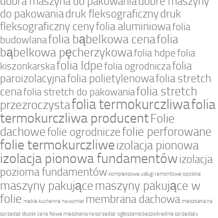
dobra maszyna do pakowania
dobre maszyny
do pakowania
druk fleksograficzny
druk
fleksograficzny ceny
folia aluminiowa
folia
folia bąbelkowa cena
folia
budowlana
bąbelkowa pęcherzykowa
folia hdpe
folia
folia ldpe
folia
kiszonkarska
folia ogrodnicza
paroizolacyjna
folia polietylenowa
folia stretch
folia stretch
cena
folia stretch do pakowania
folia termokurczliwa
folia
przezroczysta
termokurczliwa producent
Folie
dachowe
folie perforowane
folie ogrodnicze
folie termokurczliwe
izolacja pionowa
izolacja pionowa fundamentów
izolacja
pozioma fundamentów
kompleksowe usługi remontowe opolskie
maszyny pakujące
maszyny pakujące w
folie
membrana dachowa
meble kuchenne na wymiar
mieszkania na
sprzedaż słupsk cena
Nowe mieszkania na sprzedaż
ogłoszenia bezpośrednie sprzedaży