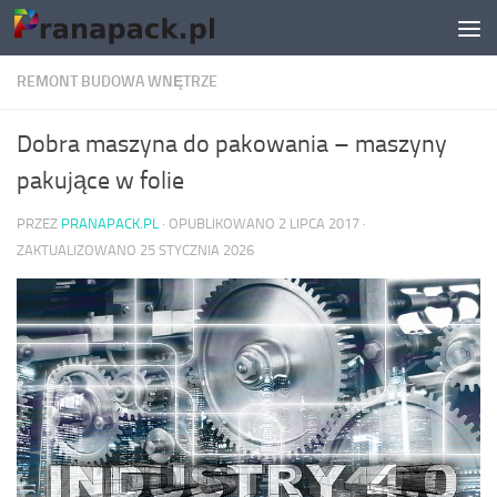
Skip to content
REMONT BUDOWA WNĘTRZE
Dobra maszyna do pakowania – maszyny
pakujące w folie
PRZEZ
PRANAPACK.PL
· OPUBLIKOWANO
2 LIPCA 2017
·
ZAKTUALIZOWANO
25 STYCZNIA 2026