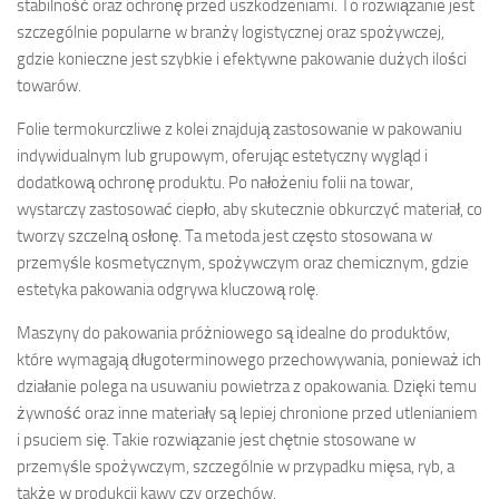
stabilność oraz ochronę przed uszkodzeniami. To rozwiązanie jest
szczególnie popularne w branży logistycznej oraz spożywczej,
gdzie konieczne jest szybkie i efektywne pakowanie dużych ilości
towarów.
Folie termokurczliwe z kolei znajdują zastosowanie w pakowaniu
indywidualnym lub grupowym, oferując estetyczny wygląd i
dodatkową ochronę produktu. Po nałożeniu folii na towar,
wystarczy zastosować ciepło, aby skutecznie obkurczyć materiał, co
tworzy szczelną osłonę. Ta metoda jest często stosowana w
przemyśle kosmetycznym, spożywczym oraz chemicznym, gdzie
estetyka pakowania odgrywa kluczową rolę.
Maszyny do pakowania próżniowego są idealne do produktów,
które wymagają długoterminowego przechowywania, ponieważ ich
działanie polega na usuwaniu powietrza z opakowania. Dzięki temu
żywność oraz inne materiały są lepiej chronione przed utlenianiem
i psuciem się. Takie rozwiązanie jest chętnie stosowane w
przemyśle spożywczym, szczególnie w przypadku mięsa, ryb, a
także w produkcji kawy czy orzechów.