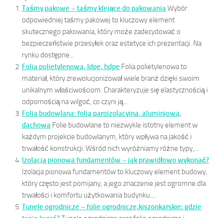
Taśmy pakowe – taśmy klejące do pakowania
Wybór
odpowiedniej taśmy pakowej to kluczowy element
skutecznego pakowania, który może zadecydować o
bezpieczeństwie przesyłek oraz estetyce ich prezentacji. Na
rynku dostępne...
Folia polietylenowa, ldpe, hdpe
Folia polietylenowa to
materiał, który zrewolucjonizował wiele branż dzięki swoim
unikalnym właściwościom. Charakteryzuje się elastycznością i
odpornością na wilgoć, co czyni ją...
Folia budowlana: folia paroizolacyjna, aluminiowa,
dachowa
Folie budowlane to niezwykle istotny element w
każdym projekcie budowlanym, który wpływa na jakość i
trwałość konstrukcji. Wśród nich wyróżniamy różne typy,...
Izolacja pionowa fundamentów – jak prawidłowo wykonać?
Izolacja pionowa fundamentów to kluczowy element budowy,
który często jest pomijany, a jego znaczenie jest ogromne dla
trwałości i komfortu użytkowania budynku....
Tunele ogrodnicze – folie ogrodnicze,kiszonkarskie: gdzie