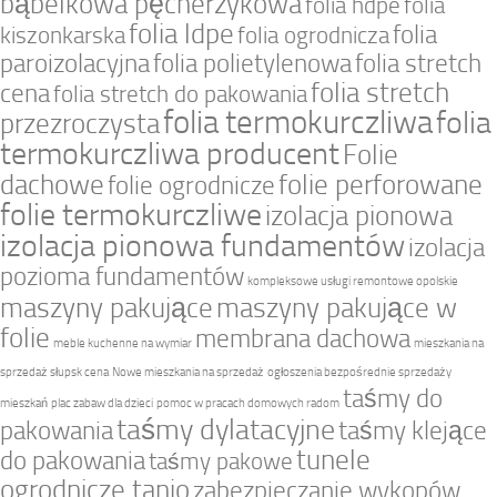
bąbelkowa pęcherzykowa
folia hdpe
folia
folia ldpe
folia
kiszonkarska
folia ogrodnicza
paroizolacyjna
folia polietylenowa
folia stretch
folia stretch
cena
folia stretch do pakowania
folia termokurczliwa
folia
przezroczysta
termokurczliwa producent
Folie
dachowe
folie perforowane
folie ogrodnicze
folie termokurczliwe
izolacja pionowa
izolacja pionowa fundamentów
izolacja
pozioma fundamentów
kompleksowe usługi remontowe opolskie
maszyny pakujące
maszyny pakujące w
folie
membrana dachowa
meble kuchenne na wymiar
mieszkania na
sprzedaż słupsk cena
Nowe mieszkania na sprzedaż
ogłoszenia bezpośrednie sprzedaży
taśmy do
mieszkań
plac zabaw dla dzieci
pomoc w pracach domowych radom
taśmy dylatacyjne
pakowania
taśmy klejące
tunele
do pakowania
taśmy pakowe
ogrodnicze tanio
zabezpieczanie wykopów