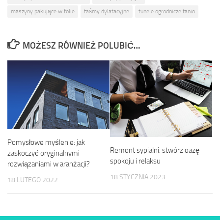
maszyny pakujące w folie
taśmy dylatacyjne
tunele ogrodnicze tanio
MOŻESZ RÓWNIEŻ POLUBIĆ…
Pomysłowe myślenie: jak
Remont sypialni: stwórz oazę
zaskoczyć oryginalnymi
spokoju i relaksu
rozwiązaniami w aranżacji?
18 STYCZNIA 2023
18 LUTEGO 2022