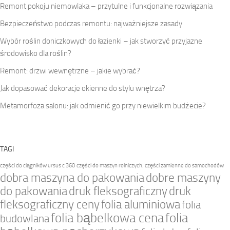
Remont pokoju niemowlaka – przytulne i funkcjonalne rozwiązania
Bezpieczeństwo podczas remontu: najważniejsze zasady
Wybór roślin doniczkowych do łazienki – jak stworzyć przyjazne
środowisko dla roślin?
Remont: drzwi wewnętrzne – jakie wybrać?
Jak dopasować dekoracje okienne do stylu wnętrza?
Metamorfoza salonu: jak odmienić go przy niewielkim budżecie?
TAGI
części do ciągników ursus c 360
części do maszyn rolniczych.
części zamienne do samochodów
dobra maszyna do pakowania
dobre maszyny
do pakowania
druk fleksograficzny
druk
fleksograficzny ceny
folia aluminiowa
folia
folia bąbelkowa cena
folia
budowlana