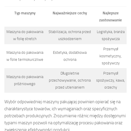
Typ maszyny
Najważniejsze cechy
Najlepsze
zastosowanie
Maszyna do pakowania
Stabilizacja, ochrona przed
Logistyka, branża
w folię stretch
uszkodzeniem
spożywcza
Przemysł
Maszyna do pakowania
Estetyka, dodatkowa
kosmetyczny,
w folie termokurczliwe
ochrona
spożywczy
Długoletnie
Przemysł
Maszyna do pakowania
przechowywanie, ochrona
spożywczy, kawa,
próżniowego
przed utlenianiem
orzechy
Wybór odpowiedniej maszyny pakującej powinien opierać się na
charakterystyce towarów, ich wymaganiach oraz specyficznych
potrzebach produkcyjnych. Zrozumienie różnic między dostępnymi
typami maszyn pozwoli na optymalizację procesu pakowania oraz
zwiększenie efektywności produkcji.