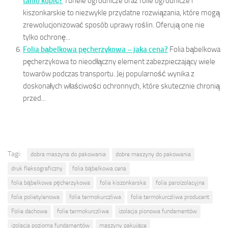
tanio kupić?
Tunele ogrodnicze oraz folie ogrodnicze i
kiszonkarskie to niezwykle przydatne rozwiązania, które mogą
zrewolucjonizować sposób uprawy roślin. Oferują one nie
tylko ochronę...
Folia bąbelkowa pęcherzykowa – jaka cena?
Folia bąbelkowa
pęcherzykowa to nieodłączny element zabezpieczający wiele
towarów podczas transportu. Jej popularność wynika z
doskonałych właściwości ochronnych, które skutecznie chronią
przed...
Tagi:
dobra maszyna do pakowania
dobre maszyny do pakowania
druk fleksograficzny
folia bąbelkowa cena
folia bąbelkowa pęcherzykowa
folia kiszonkarska
folia paroizolacyjna
folia polietylenowa
folia termokurczliwa
folia termokurczliwa producent
Folie dachowe
folie termokurczliwe
izolacja pionowa fundamentów
izolacja pozioma fundamentów
maszyny pakujące