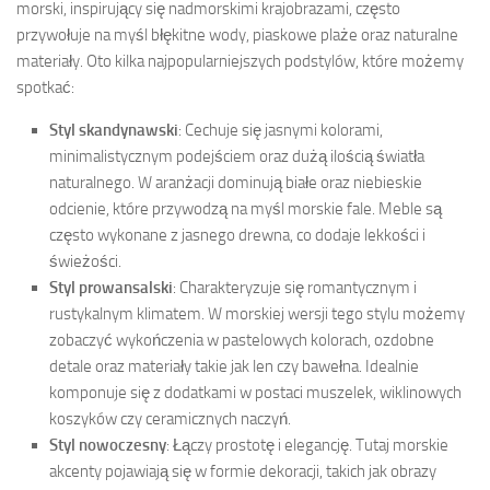
morski, inspirujący się nadmorskimi krajobrazami, często
przywołuje na myśl błękitne wody, piaskowe plaże oraz naturalne
materiały. Oto kilka najpopularniejszych podstylów, które możemy
spotkać:
Styl skandynawski
: Cechuje się jasnymi kolorami,
minimalistycznym podejściem oraz dużą ilością światła
naturalnego. W aranżacji dominują białe oraz niebieskie
odcienie, które przywodzą na myśl morskie fale. Meble są
często wykonane z jasnego drewna, co dodaje lekkości i
świeżości.
Styl prowansalski
: Charakteryzuje się romantycznym i
rustykalnym klimatem. W morskiej wersji tego stylu możemy
zobaczyć wykończenia w pastelowych kolorach, ozdobne
detale oraz materiały takie jak len czy bawełna. Idealnie
komponuje się z dodatkami w postaci muszelek, wiklinowych
koszyków czy ceramicznych naczyń.
Styl nowoczesny
: Łączy prostotę i elegancję. Tutaj morskie
akcenty pojawiają się w formie dekoracji, takich jak obrazy