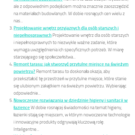
ale z odpowiednim podejściem można znacznie zaoszczędzić
na materiałach budowlanych. W dobie rosnących cen wielu z
nas...
Projektowanie wnętrz przyjaznych dla osób starszych i
niepełnosprawnych
Projektowanie wnętrz dla osób starszych
i niepełnosprawnych to niezwykle ważne zadanie, które
wymaga uwzględnienia ich specyficznych potrzeb. W miarę
starzejącego się społeczeństwa...
Remont tarasu: jak stworzyć przytulne miejsce na świeżym
powietrzu?
Remont tarasu to doskonała okazja, aby
przekształcić tę przestrzeń w przytulne miejsce, które stanie
się ulubionym zakątkiem na świeżym powietrzu. Wybierając
odpowiednie...
Nowoczesne rozwiązania w dziedzinie higieny i sanitacji w
łazience
W dobie rosnącej świadomości na temat higieny,
łazienki stają się miejscem, w którym nowoczesne technologie
i innowacyjne produkty odgrywają kluczową rolę.
Inteligentne...