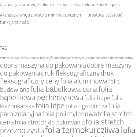
Aranżacja domowej biblioteki – miejsce dla miłośników książek
Aranżacja wnętrz w stylu minimalistycznym – prostota, czystość,
funkcjonalność
TAGI
części do ciągników ursus c 360
części do maszyn rolniczych.
części zamienne do samochodów
dobra maszyna do pakowania
dobre maszyny
do pakowania
druk fleksograficzny
druk
fleksograficzny ceny
folia aluminiowa
folia
folia bąbelkowa cena
folia
budowlana
bąbelkowa pęcherzykowa
folia hdpe
folia
folia ldpe
folia
kiszonkarska
folia ogrodnicza
paroizolacyjna
folia polietylenowa
folia stretch
folia stretch
cena
folia stretch do pakowania
folia termokurczliwa
folia
przezroczysta