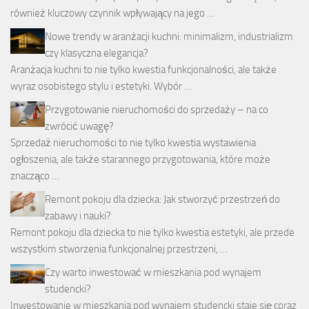
również kluczowy czynnik wpływający na jego …
Nowe trendy w aranżacji kuchni: minimalizm, industrializm
czy klasyczna elegancja?
Aranżacja kuchni to nie tylko kwestia funkcjonalności, ale także
wyraz osobistego stylu i estetyki. Wybór …
Przygotowanie nieruchomości do sprzedaży – na co
zwrócić uwagę?
Sprzedaż nieruchomości to nie tylko kwestia wystawienia
ogłoszenia, ale także starannego przygotowania, które może
znacząco …
Remont pokoju dla dziecka: Jak stworzyć przestrzeń do
zabawy i nauki?
Remont pokoju dla dziecka to nie tylko kwestia estetyki, ale przede
wszystkim stworzenia funkcjonalnej przestrzeni, …
Czy warto inwestować w mieszkania pod wynajem
studencki?
Inwestowanie w mieszkania pod wynajem studencki staje się coraz