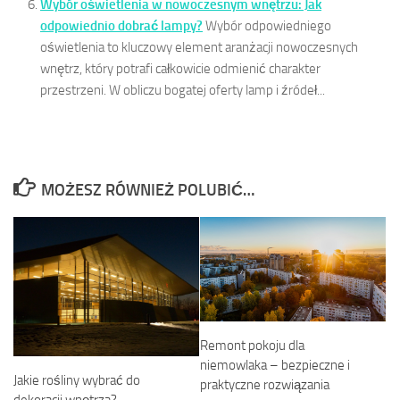
Wybór oświetlenia w nowoczesnym wnętrzu: Jak
odpowiednio dobrać lampy?
Wybór odpowiedniego
oświetlenia to kluczowy element aranżacji nowoczesnych
wnętrz, który potrafi całkowicie odmienić charakter
przestrzeni. W obliczu bogatej oferty lamp i źródeł...
MOŻESZ RÓWNIEŻ POLUBIĆ…
Remont pokoju dla
niemowlaka – bezpieczne i
Jakie rośliny wybrać do
praktyczne rozwiązania
dekoracji wnętrza?