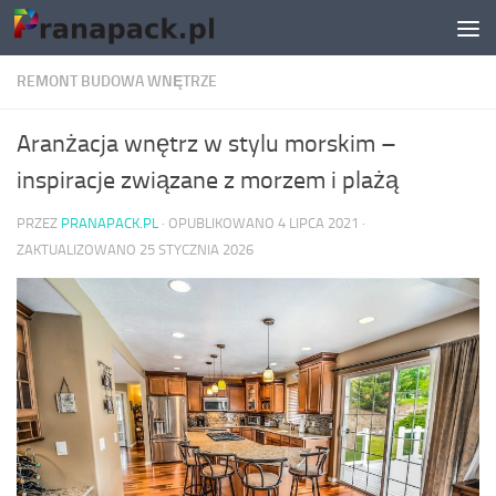
Skip to content
REMONT BUDOWA WNĘTRZE
Aranżacja wnętrz w stylu morskim –
inspiracje związane z morzem i plażą
PRZEZ
PRANAPACK.PL
· OPUBLIKOWANO
4 LIPCA 2021
·
ZAKTUALIZOWANO
25 STYCZNIA 2026