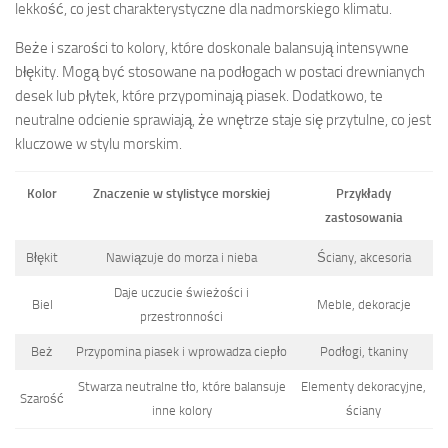
lekkość, co jest charakterystyczne dla nadmorskiego klimatu.
Beże i szarości to kolory, które doskonale balansują intensywne
błękity. Mogą być stosowane na podłogach w postaci drewnianych
desek lub płytek, które przypominają piasek. Dodatkowo, te
neutralne odcienie sprawiają, że wnętrze staje się przytulne, co jest
kluczowe w stylu morskim.
Kolor
Znaczenie w stylistyce morskiej
Przykłady
zastosowania
Błękit
Nawiązuje do morza i nieba
Ściany, akcesoria
Daje uczucie świeżości i
Biel
Meble, dekoracje
przestronności
Beż
Przypomina piasek i wprowadza ciepło
Podłogi, tkaniny
Stwarza neutralne tło, które balansuje
Elementy dekoracyjne,
Szarość
inne kolory
ściany