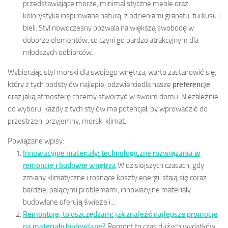
przedstawiające morze, minimalistyczne meble oraz
kolorystyka inspirowana naturą, z odcieniami granatu, turkusu i
bieli. Styl nowoczesny pozwala na większą swobodę w
doborze elementów, co czyni go bardzo atrakcyjnym dla
młodszych odbiorców.
Wybierając styl morski dla swojego wnętrza, warto zastanowić się,
który z tych podstylów najlepiej odzwierciedla nasze
preferencje
oraz jaką atmosferę chcemy stworzyć w swoim domu. Niezależnie
od wyboru, każdy z tych stylów ma potencjał, by wprowadzić do
przestrzeni przyjemny, morski klimat.
Powiązane wpisy:
Innowacyjne materiały: technologiczne rozwiązania w
remoncie i budowie wnętrza
W dzisiejszych czasach, gdy
zmiany klimatyczne i rosnące koszty energii stają się coraz
bardziej palącymi problemami, innowacyjne materiały
budowlane oferują świeże i...
Remontuje, to oszczędzam: jak znaleźć najlepsze promocje
na materiały budowlane?
Remont to czas dużych wydatków,