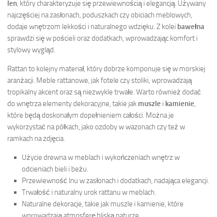
len
, który charakteryzuje się przewiewnością i elegancją. Używany
najczęściej na zasłonach, poduszkach czy obiciach meblowych,
dodaje wnętrzom lekkości i naturalnego wdzięku. Z kolei
bawełna
sprawdzi się w pościeli oraz dodatkach, wprowadzając komfort i
stylowy wygląd.
Rattan to kolejny materiał, który dobrze komponuje się w morskiej
aranżacji. Meble rattanowe, jak fotele czy stoliki, wprowadzają
tropikalny akcent oraz są niezwykle trwałe. Warto również dodać
do wnętrza elementy dekoracyjne, takie jak
muszle
i
kamienie
,
które będą doskonałym dopełnieniem całości. Można je
wykorzystać na półkach, jako ozdoby w wazonach czy też w
ramkach na zdjęcia.
Użycie drewna w meblach i wykończeniach wnętrz w
odcieniach bieli i beżu.
Przewiewność lnu w zasłonach i dodatkach, nadająca elegancji.
Trwałość i naturalny urok rattanu w meblach.
Naturalne dekoracje, takie jak muszle i kamienie, które
wprowadzają atmosferę bliską naturze.