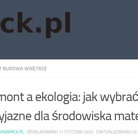
T BUDOWA WNĘTRZE
ont a ekologia: jak wybra
yjazne dla środowiska mate
RANAPACK.PL
· OPUBLIKOWANO
11 STYCZNIA 2023
· ZAKTUALIZOWANO
25