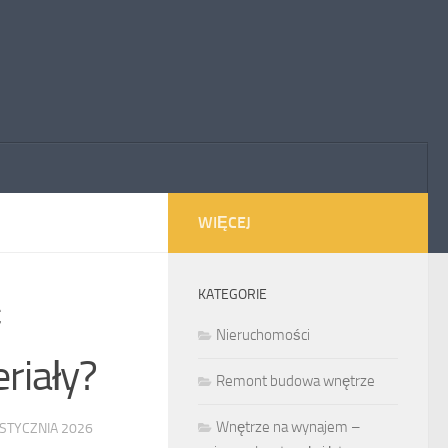
WIĘCEJ
KATEGORIE
ć
Nieruchomości
riały?
Remont budowa wnętrze
Wnętrze na wynajem –
 STYCZNIA 2026