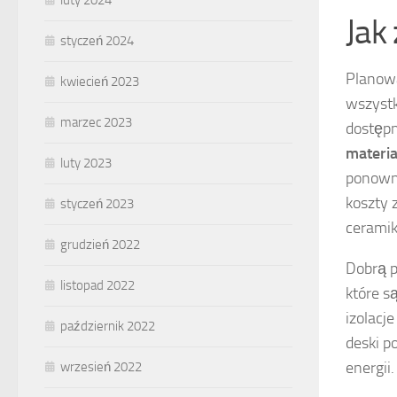
luty 2024
Jak
styczeń 2024
Planowa
kwiecień 2023
wszystk
marzec 2023
dostępn
materi
luty 2023
ponowni
koszty 
styczeń 2023
cerami
grudzień 2022
Dobrą p
listopad 2022
które s
izolacj
październik 2022
deski p
energii.
wrzesień 2022