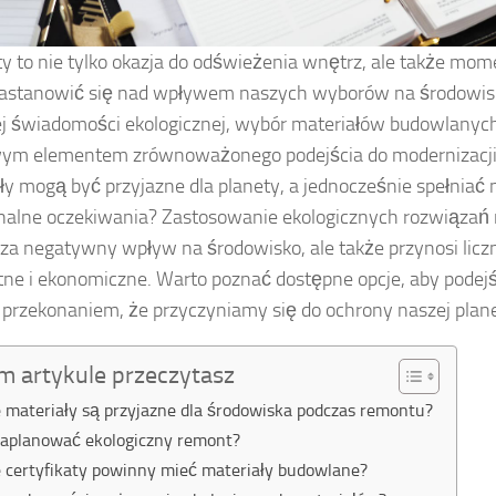
 to nie tylko okazja do odświeżenia wnętrz, ale także mom
astanowić się nad wpływem naszych wyborów na środowisk
j świadomości ekologicznej, wybór materiałów budowlanych 
ym elementem zrównoważonego podejścia do modernizacji p
ły mogą być przyjazne dla planety, a jednocześnie spełniać 
nalne oczekiwania? Zastosowanie ekologicznych rozwiązań n
za negatywny wpływ na środowisko, ale także przynosi licz
ne i ekonomiczne. Warto poznać dostępne opcje, aby podej
przekonaniem, że przyczyniamy się do ochrony naszej plane
m artykule przeczytasz
e materiały są przyjazne dla środowiska podczas remontu?
zaplanować ekologiczny remont?
e certyfikaty powinny mieć materiały budowlane?