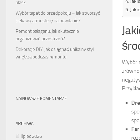
Jaki
blask
Jaki
Wybór tapet do przedpokoju – jak stworzyć
ciekawą atmosferę na powitanie?
Jak
Remont bałaganu: jak skutecznie
organizować przestrzeń?
śro
Dekoracje DIY: jak osiągnąć unikalny styl
wnętrza podczas remontu
Wybór
zrównow
negatyw
Przykła
NAJNOWSZE KOMENTARZE
Dre
spo
spo
ARCHIWA
Far
lipiec 2026
roz