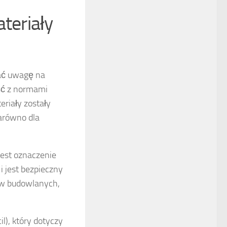
teriały
cać uwagę na
ość z normami
eriały zostały
zarówno dla
jest oznaczenie
i jest bezpieczny
ów budowlanych,
l), który dotyczy