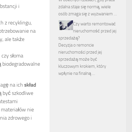
stancji i
zdalna staje się normą, wiele
osób zmaga się z wyzwaniem …
 z recyklingu,
Czy warto remontować
apotrzebowanie na
nieruchomość przed jej
sprzedażą?
, ale także
Decyzja o remoncie
nieruchomości przed jej
e czy słoma
sprzedażą może być
są biodegradowalne
kluczowym krokiem, który
wpłynie na finalną …
wagę na ich
skład
ą być szkodliwe
atestami
 materiałów nie
enia zdrowego i