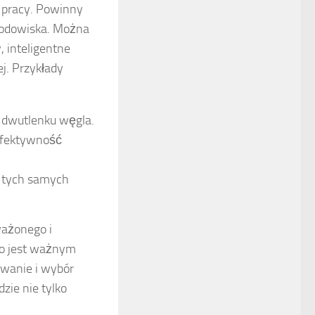
 pracy. Powinny
środowiska. Można
 inteligentne
j. Przykłady
ę dwutlenku węgla.
 efektywność
a tych samych
ważonego i
co jest ważnym
owanie i wybór
zie nie tylko