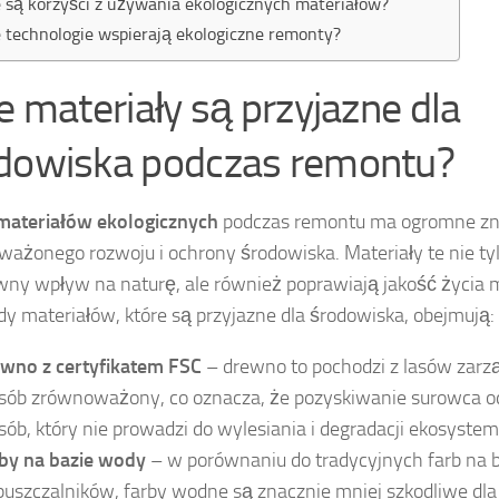
e są korzyści z używania ekologicznych materiałów?
e technologie wspierają ekologiczne remonty?
ie materiały są przyjazne dla
dowiska podczas remontu?
materiałów ekologicznych
podczas remontu ma ogromne zna
ażonego rozwoju i ochrony środowiska. Materiały te nie ty
ny wpływ na naturę, ale również poprawiają jakość życia
dy materiałów, które są przyjazne dla środowiska, obejmują:
wno z certyfikatem FSC
– drewno to pochodzi z lasów zar
sób zrównoważony, co oznacza, że pozyskiwanie surowca 
sób, który nie prowadzi do wylesiania i degradacji ekosyste
by na bazie wody
– w porównaniu do tradycyjnych farb na 
puszczalników, farby wodne są znacznie mniej szkodliwe dla 