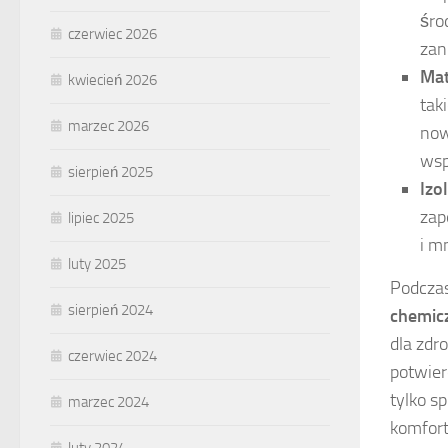
śro
czerwiec 2026
zan
Mat
kwiecień 2026
tak
marzec 2026
now
wsp
sierpień 2025
Izo
zap
lipiec 2025
i m
luty 2025
Podczas
sierpień 2024
chemic
dla zdr
czerwiec 2024
potwier
tylko s
marzec 2024
komfort