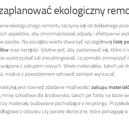
 zaplanować ekologiczny rem
nie ekologicznego remontu zaczyna się od dokładnego prz
ich aspektów, aby zminimalizować odpady i efektywnie wy
e zasoby. Na początku warto stworzyć szczegółową
listę 
ałów
oraz narzędzi. Istotne jest, aby zastanowić się, które z
e wykorzystać lub zrecyklingować, co pomoże zmniejszyć il
związane z zakupem nowych. Wiele materiałów, takich jak 
ka, można z powodzeniem odnowić zamiast wyrzucać.
raktyką jest również zbadanie możliwości
zakupu materiał
ą mniej szkodliwe dla środowiska, takich jak farby na bazie w
e czy materiały budowlane pochodzące z recyklingu. Przykł
odłogowe z odzysku czy panele słoneczne, które pomagają w