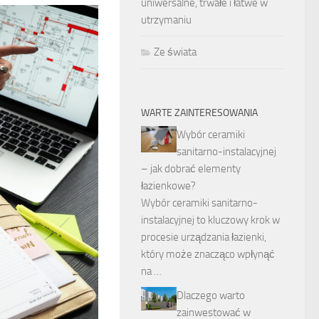
uniwersalne, trwałe i łatwe w
utrzymaniu
Ze świata
WARTE ZAINTERESOWANIA
Wybór ceramiki
sanitarno-instalacyjnej
– jak dobrać elementy
łazienkowe?
Wybór ceramiki sanitarno-
instalacyjnej to kluczowy krok w
procesie urządzania łazienki,
który może znacząco wpłynąć
na …
Dlaczego warto
zainwestować w