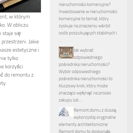
nieruchomości komercyjne?
Inwestowanie w nieruchomości
ent, w którym
komercyjne to temat, który
o. W obliczu
zyskuje na znaczeniu wśród
staje się
osób poszukujących stabilnych i
…
rzestrzeni. Jakie
nasze estetyczne i
Jak wybrać
odpowiedniego
ie tylko
pośrednika nieruchomości?
ne korzyści
Wybór odpowiedniego
ść do remontu z
pośrednika nieruchomości to
ty.
kluczowy krok, który może
znacząco wpłynąć na proces
zakupu lub …
Remont domu z duszą:
wykorzystaj oryginalne
elementy architektoniczne
Remont domu to doskonała