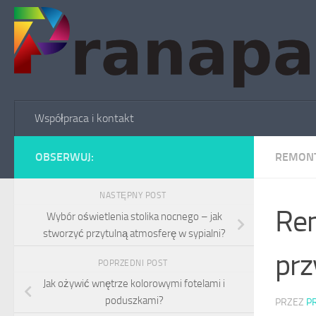
Skip to content
Współpraca i kontakt
OBSERWUJ:
REMON
NASTĘPNY POST
Rem
Wybór oświetlenia stolika nocnego – jak
stworzyć przytulną atmosferę w sypialni?
prz
POPRZEDNI POST
Jak ożywić wnętrze kolorowymi fotelami i
poduszkami?
PRZEZ
P