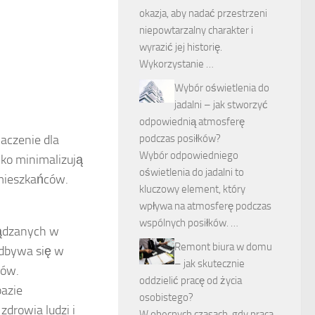
okazja, aby nadać przestrzeni
niepowtarzalny charakter i
wyrazić jej historię.
Wykorzystanie …
Wybór oświetlenia do
jadalni – jak stworzyć
odpowiednią atmosferę
czenie dla
podczas posiłków?
Wybór odpowiedniego
lko minimalizują
oświetlenia do jadalni to
 mieszkańców.
kluczowy element, który
wpływa na atmosferę podczas
wspólnych posiłków. …
ządzanych w
Remont biura w domu
odbywa się w
– jak skutecznie
mów.
oddzielić pracę od życia
bazie
osobistego?
zdrowia ludzi i
W obecnych czasach, gdy praca