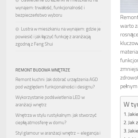
Oświetlenie do łazienki w mieszkaniu na
wynajem: trwałość, funkcjonalność i
bezpieczeństwo wyboru
Remonty
warto z
Lustra w mieszkaniu na wynajem: gdzie je
rosnące
powiesić i jak łączyć funkcję z aranżacją
kluczow
zgodną z Feng Shui
materia
funkcjo
zmniejs
REMONT BUDOWA WNĘTRZE
zdrowot
Remont kuchni: Jak dobrać urządzenia AGD
pełnym 
pod względem funkcjonalności i designu?
Wykorzystanie podświetlenia LED w
W ty
aranżacji wnętrz
Jaki
Wnętrza w stylu rustykalnym: jak stworzyć
Jak 
ciepłą atmosferę w domu?
Jaki
Styl glamour w aranżacji wnętrz – elegancja i