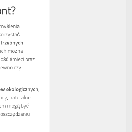
ont?
emyślenia
korzystać
potrzebnych
 nich można
ość śmieci oraz
drewno czy
ów ekologicznych
,
ody, naturalne
adem mogą być
 oszczędzaniu