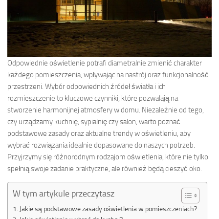
Odpowiednie oświetlenie potrafi diametralnie zmienić charakter
każdego pomieszczenia, wpływając na nastrój oraz funkcjonalność
przestrzeni. Wybór odpowiednich źródeł światła i ich
rozmieszczenie to kluczowe czynniki, które pozwalają na
stworzenie harmonijnej atmosfery w domu. Niezależnie od tego,
czy urządzamy kuchnię, sypialnię czy salon, warto poznać
podstawowe zasady oraz aktualne trendy w oświetleniu, aby
wybrać rozwiązania idealnie dopasowane do naszych potrzeb.
Przyjrzymy się różnorodnym rodzajom oświetlenia, które nie tylko
spełnią swoje zadanie praktyczne, ale również będą cieszyć oko.
W tym artykule przeczytasz
Jakie są podstawowe zasady oświetlenia w pomieszczeniach?