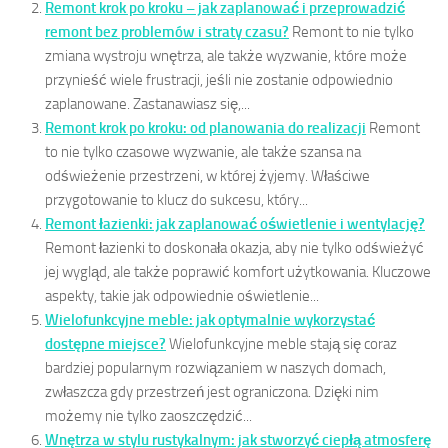
Remont krok po kroku – jak zaplanować i przeprowadzić
remont bez problemów i straty czasu?
Remont to nie tylko
zmiana wystroju wnętrza, ale także wyzwanie, które może
przynieść wiele frustracji, jeśli nie zostanie odpowiednio
zaplanowane. Zastanawiasz się,...
Remont krok po kroku: od planowania do realizacji
Remont
to nie tylko czasowe wyzwanie, ale także szansa na
odświeżenie przestrzeni, w której żyjemy. Właściwe
przygotowanie to klucz do sukcesu, który...
Remont łazienki: jak zaplanować oświetlenie i wentylację?
Remont łazienki to doskonała okazja, aby nie tylko odświeżyć
jej wygląd, ale także poprawić komfort użytkowania. Kluczowe
aspekty, takie jak odpowiednie oświetlenie...
Wielofunkcyjne meble: jak optymalnie wykorzystać
dostępne miejsce?
Wielofunkcyjne meble stają się coraz
bardziej popularnym rozwiązaniem w naszych domach,
zwłaszcza gdy przestrzeń jest ograniczona. Dzięki nim
możemy nie tylko zaoszczędzić...
Wnętrza w stylu rustykalnym: jak stworzyć ciepłą atmosferę