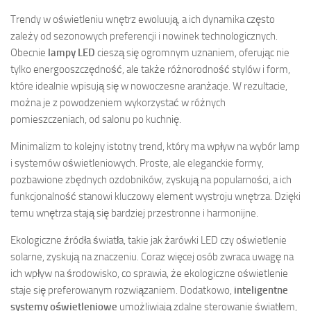
Trendy w oświetleniu wnętrz ewoluują, a ich dynamika często
zależy od sezonowych preferencji i nowinek technologicznych.
Obecnie
lampy LED
cieszą się ogromnym uznaniem, oferując nie
tylko energooszczędność, ale także różnorodność stylów i form,
które idealnie wpisują się w nowoczesne aranżacje. W rezultacie,
można je z powodzeniem wykorzystać w różnych
pomieszczeniach, od salonu po kuchnię.
Minimalizm to kolejny istotny trend, który ma wpływ na wybór lamp
i systemów oświetleniowych. Proste, ale eleganckie formy,
pozbawione zbędnych ozdobników, zyskują na popularności, a ich
funkcjonalność stanowi kluczowy element wystroju wnętrza. Dzięki
temu wnętrza stają się bardziej przestronne i harmonijne.
Ekologiczne źródła światła, takie jak żarówki LED czy oświetlenie
solarne, zyskują na znaczeniu. Coraz więcej osób zwraca uwagę na
ich wpływ na środowisko, co sprawia, że ekologiczne oświetlenie
staje się preferowanym rozwiązaniem. Dodatkowo,
inteligentne
systemy oświetleniowe
umożliwiają zdalne sterowanie światłem,