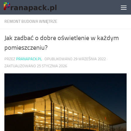
Skip to content
REMONT BUDOWA WNĘTRZE
Jak zadbać o dobre oświetlenie w każdym
pomieszczeniu?
PRZEZ
PRANAPACK.PL
· OPUBLIKOWANO
29 WRZEŚNIA 2022
·
ZAKTUALIZOWANO
25 STYCZNIA 2026