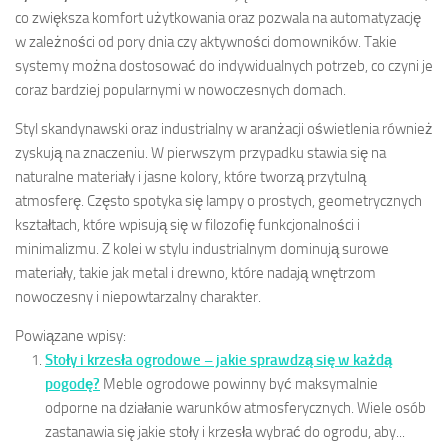
co zwiększa komfort użytkowania oraz pozwala na automatyzację
w zależności od pory dnia czy aktywności domowników. Takie
systemy można dostosować do indywidualnych potrzeb, co czyni je
coraz bardziej popularnymi w nowoczesnych domach.
Styl skandynawski oraz industrialny w aranżacji oświetlenia również
zyskują na znaczeniu. W pierwszym przypadku stawia się na
naturalne materiały i jasne kolory, które tworzą przytulną
atmosferę. Często spotyka się lampy o prostych, geometrycznych
kształtach, które wpisują się w filozofię funkcjonalności i
minimalizmu. Z kolei w stylu industrialnym dominują surowe
materiały, takie jak metal i drewno, które nadają wnętrzom
nowoczesny i niepowtarzalny charakter.
Powiązane wpisy:
Stoły i krzesła ogrodowe – jakie sprawdzą się w każdą
pogodę?
Meble ogrodowe powinny być maksymalnie
odporne na działanie warunków atmosferycznych. Wiele osób
zastanawia się jakie stoły i krzesła wybrać do ogrodu, aby...