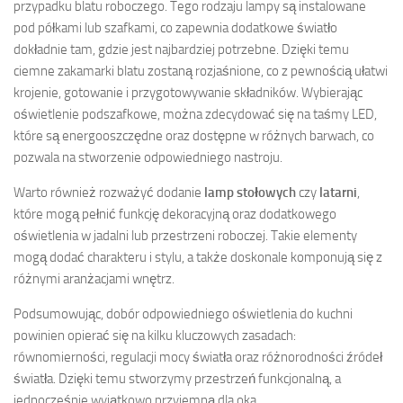
przypadku blatu roboczego. Tego rodzaju lampy są instalowane
pod półkami lub szafkami, co zapewnia dodatkowe światło
dokładnie tam, gdzie jest najbardziej potrzebne. Dzięki temu
ciemne zakamarki blatu zostaną rozjaśnione, co z pewnością ułatwi
krojenie, gotowanie i przygotowywanie składników. Wybierając
oświetlenie podszafkowe, można zdecydować się na taśmy LED,
które są energooszczędne oraz dostępne w różnych barwach, co
pozwala na stworzenie odpowiedniego nastroju.
Warto również rozważyć dodanie
lamp stołowych
czy
latarni
,
które mogą pełnić funkcję dekoracyjną oraz dodatkowego
oświetlenia w jadalni lub przestrzeni roboczej. Takie elementy
mogą dodać charakteru i stylu, a także doskonale komponują się z
różnymi aranżacjami wnętrz.
Podsumowując, dobór odpowiedniego oświetlenia do kuchni
powinien opierać się na kilku kluczowych zasadach:
równomierności, regulacji mocy światła oraz różnorodności źródeł
światła. Dzięki temu stworzymy przestrzeń funkcjonalną, a
jednocześnie wyjątkowo przyjemną dla oka.