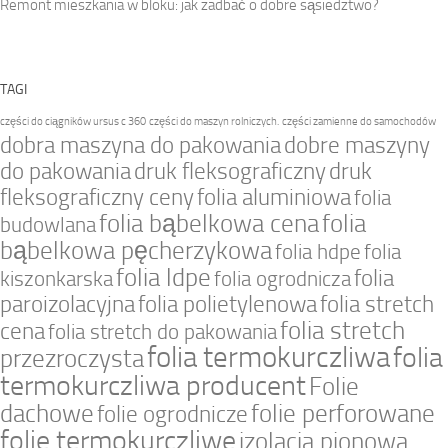
Remont mieszkania w bloku: jak zadbać o dobre sąsiedztwo?
TAGI
części do ciągników ursus c 360
części do maszyn rolniczych.
części zamienne do samochodów
dobra maszyna do pakowania
dobre maszyny
do pakowania
druk fleksograficzny
druk
fleksograficzny ceny
folia aluminiowa
folia
folia bąbelkowa cena
folia
budowlana
bąbelkowa pęcherzykowa
folia hdpe
folia
folia ldpe
folia
kiszonkarska
folia ogrodnicza
paroizolacyjna
folia polietylenowa
folia stretch
folia stretch
cena
folia stretch do pakowania
folia termokurczliwa
folia
przezroczysta
termokurczliwa producent
Folie
dachowe
folie perforowane
folie ogrodnicze
folie termokurczliwe
izolacja pionowa