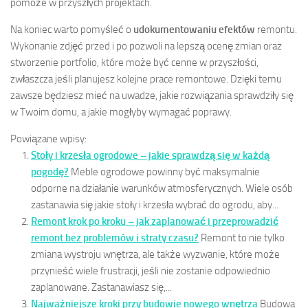
pomoże w przyszłych projektach.
Na koniec warto pomyśleć o
udokumentowaniu efektów
remontu.
Wykonanie zdjęć przed i po pozwoli na lepszą ocenę zmian oraz
stworzenie portfolio, które może być cenne w przyszłości,
zwłaszcza jeśli planujesz kolejne prace remontowe. Dzięki temu
zawsze będziesz mieć na uwadze, jakie rozwiązania sprawdziły się
w Twoim domu, a jakie mogłyby wymagać poprawy.
Powiązane wpisy:
Stoły i krzesła ogrodowe – jakie sprawdzą się w każdą
pogodę?
Meble ogrodowe powinny być maksymalnie
odporne na działanie warunków atmosferycznych. Wiele osób
zastanawia się jakie stoły i krzesła wybrać do ogrodu, aby...
Remont krok po kroku – jak zaplanować i przeprowadzić
remont bez problemów i straty czasu?
Remont to nie tylko
zmiana wystroju wnętrza, ale także wyzwanie, które może
przynieść wiele frustracji, jeśli nie zostanie odpowiednio
zaplanowane. Zastanawiasz się,...
Najważniejsze kroki przy budowie nowego wnętrza
Budowa