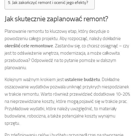
Jak zakończyć remont i ocenić jego efekty?
Jak skutecznie zaplanować remont?
Planowanie remontu to kluczowy etap, który decyduje o
powodzeniu całego projektu. Aby rozpocząć, należy dokładnie
określić cele remontowe
. Zastanów się, co chcesz osiągnąć – czy
jest to odświeżenie wnętrza, modernizacja, a może całkowita
przebudowa? Odpowiedź na to pytanie pomoże w dalszym
planowaniu.
Kolejnym ważnym krokiem jest
ustalenie budżetu
. Dokładne
oszacowanie wydatków pozwala uniknąć przykrych niespodzianek
w trakcie remontu. Warto również przewidzieć dodatkowe 10-20%
na nieprzewidziane koszty, które mogą pojawić się w trakcie prac.
Przykładowe wydatki, które należy uwzględnić, to materiały
budowlane, robocizna, a także potencjalne koszty wynajmu
sprzętu.
Po zdefiniowaniu celów i budżetu przyszedł czas na stworzenie