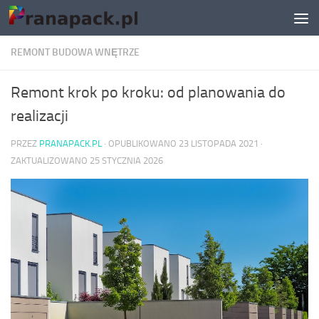
Skip to content
REMONT BUDOWA WNĘTRZE
Remont krok po kroku: od planowania do
realizacji
PRZEZ
PRANAPACK.PL
· OPUBLIKOWANO
23 LISTOPADA 2021
·
ZAKTUALIZOWANO
25 STYCZNIA 2026