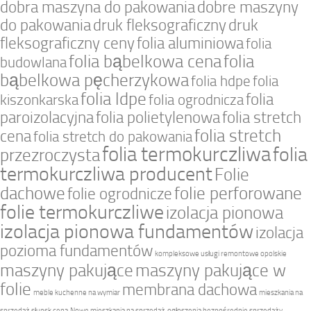
dobra maszyna do pakowania
dobre maszyny
do pakowania
druk fleksograficzny
druk
fleksograficzny ceny
folia aluminiowa
folia
folia bąbelkowa cena
folia
budowlana
bąbelkowa pęcherzykowa
folia hdpe
folia
folia ldpe
folia
kiszonkarska
folia ogrodnicza
paroizolacyjna
folia polietylenowa
folia stretch
folia stretch
cena
folia stretch do pakowania
folia termokurczliwa
folia
przezroczysta
termokurczliwa producent
Folie
dachowe
folie perforowane
folie ogrodnicze
folie termokurczliwe
izolacja pionowa
izolacja pionowa fundamentów
izolacja
pozioma fundamentów
kompleksowe usługi remontowe opolskie
maszyny pakujące
maszyny pakujące w
folie
membrana dachowa
meble kuchenne na wymiar
mieszkania na
sprzedaż słupsk cena
Nowe mieszkania na sprzedaż
ogłoszenia bezpośrednie sprzedaży