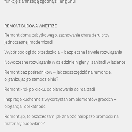
funkcję z aranżacją zgodną z Feng Shui
REMONT BUDOWA WNĘTRZE
Remont domu zabytkowego: zachowanie charakteru przy
jednoczesnej modernizacji
Wybór podłogi do przedszkola – bezpieczne i trwałe rozwiązania
Nowoczesne rozwiązania w dziedzinie higieny i sanitacji w łazience
Remont bez pośredników – jak zaoszczędzić na remoncie,
organizując go samodzielnie?
Remont krok po kroku: od planowania do realizacji
Inspiracje kuchenne z wykorzystaniem elementów greckich –
elegancja i delikatność
Remontuje, to oszczędzam: jak znaleźć najlepsze promocje na
materiały budowlane?