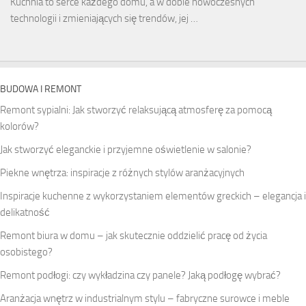
Kuchnia to serce każdego domu, a w dobie nowoczesnych
technologii i zmieniających się trendów, jej …
BUDOWA I REMONT
Remont sypialni: Jak stworzyć relaksującą atmosferę za pomocą
kolorów?
Jak stworzyć eleganckie i przyjemne oświetlenie w salonie?
Piekne wnętrza: inspiracje z różnych stylów aranżacyjnych
Inspiracje kuchenne z wykorzystaniem elementów greckich – elegancja i
delikatność
Remont biura w domu – jak skutecznie oddzielić pracę od życia
osobistego?
Remont podłogi: czy wykładzina czy panele? Jaką podłogę wybrać?
Aranżacja wnętrz w industrialnym stylu – fabryczne surowce i meble