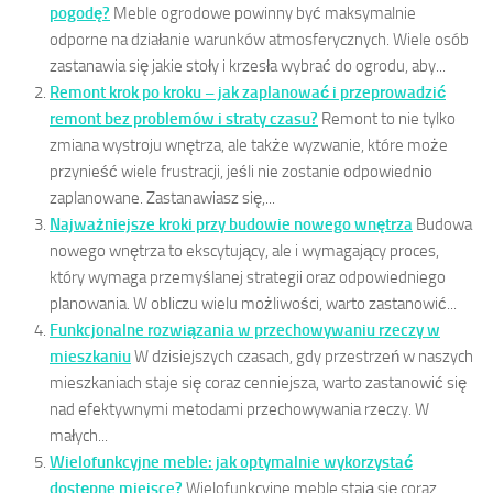
pogodę?
Meble ogrodowe powinny być maksymalnie
odporne na działanie warunków atmosferycznych. Wiele osób
zastanawia się jakie stoły i krzesła wybrać do ogrodu, aby...
Remont krok po kroku – jak zaplanować i przeprowadzić
remont bez problemów i straty czasu?
Remont to nie tylko
zmiana wystroju wnętrza, ale także wyzwanie, które może
przynieść wiele frustracji, jeśli nie zostanie odpowiednio
zaplanowane. Zastanawiasz się,...
Najważniejsze kroki przy budowie nowego wnętrza
Budowa
nowego wnętrza to ekscytujący, ale i wymagający proces,
który wymaga przemyślanej strategii oraz odpowiedniego
planowania. W obliczu wielu możliwości, warto zastanowić...
Funkcjonalne rozwiązania w przechowywaniu rzeczy w
mieszkaniu
W dzisiejszych czasach, gdy przestrzeń w naszych
mieszkaniach staje się coraz cenniejsza, warto zastanowić się
nad efektywnymi metodami przechowywania rzeczy. W
małych...
Wielofunkcyjne meble: jak optymalnie wykorzystać
dostępne miejsce?
Wielofunkcyjne meble stają się coraz