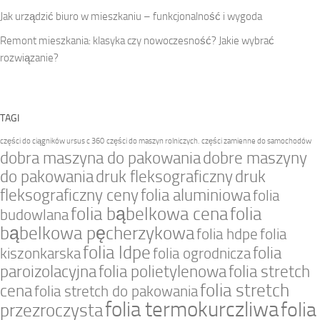
Jak urządzić biuro w mieszkaniu – funkcjonalność i wygoda
Remont mieszkania: klasyka czy nowoczesność? Jakie wybrać
rozwiązanie?
TAGI
części do ciągników ursus c 360
części do maszyn rolniczych.
części zamienne do samochodów
dobra maszyna do pakowania
dobre maszyny
do pakowania
druk fleksograficzny
druk
fleksograficzny ceny
folia aluminiowa
folia
folia bąbelkowa cena
folia
budowlana
bąbelkowa pęcherzykowa
folia hdpe
folia
folia ldpe
folia
kiszonkarska
folia ogrodnicza
paroizolacyjna
folia polietylenowa
folia stretch
folia stretch
cena
folia stretch do pakowania
folia termokurczliwa
folia
przezroczysta