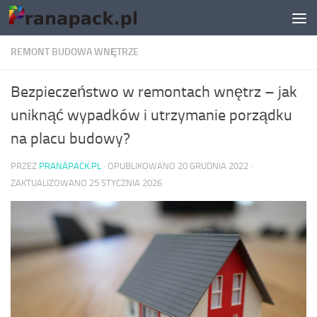
Skip to content
REMONT BUDOWA WNĘTRZE
Bezpieczeństwo w remontach wnętrz – jak
uniknąć wypadków i utrzymanie porządku
na placu budowy?
PRZEZ
PRANAPACK.PL
· OPUBLIKOWANO
20 GRUDNIA 2022
·
ZAKTUALIZOWANO
25 STYCZNIA 2026