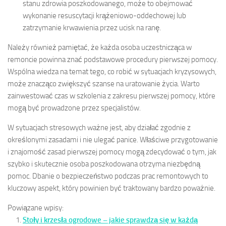
stanu zdrowia poszkodowanego, może to obejmować
wykonanie resuscytacji krążeniowo-oddechowej lub
zatrzymanie krwawienia przez ucisk na ranę.
Należy również pamiętać, że każda osoba uczestnicząca w
remoncie powinna znać podstawowe procedury pierwszej pomocy.
Wspólna wiedza na temat tego, co robić w sytuacjach kryzysowych,
może znacząco zwiększyć szanse na uratowanie życia. Warto
zainwestować czas w szkolenia z zakresu pierwszej pomocy, które
mogą być prowadzone przez specjalistów.
W sytuacjach stresowych ważne jest, aby działać zgodnie z
określonymi zasadami i nie ulegać panice. Właściwe przygotowanie
i znajomość zasad pierwszej pomocy mogą zdecydować o tym, jak
szybko i skutecznie osoba poszkodowana otrzyma niezbędną
pomoc. Dbanie o bezpieczeństwo podczas prac remontowych to
kluczowy aspekt, który powinien być traktowany bardzo poważnie.
Powiązane wpisy:
Stoły i krzesła ogrodowe – jakie sprawdzą się w każdą