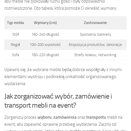
aby meble nie blokowały ruchu gości i były odpowiednio
rozmieszczone. Oto tabela, która pomoże Ci określić wymiary:
Typ mebla
Wymiary (cm)
Zastosowanie
Stół
160-240 długość
Spotkania, bankiety
Regał
100-200 wysokość
Ekspozycja produktów, dekoracje
Sofa
160-220 długość
Strefy relaksu, networking
Upewnij się, że wybrane meble będą dobrze współgrały z innymi
elementami wystroju i podkreślą unikalność organizowanego
wydarzenia.
Jak zorganizować wybór, zamówienie i
transport mebli na event?
Zorganizuj proces
wyboru
,
zamówienia
oraz
transportu
mebli na
event, aby zapewnić sprawne przebieg wydarzenia. Zacznij od