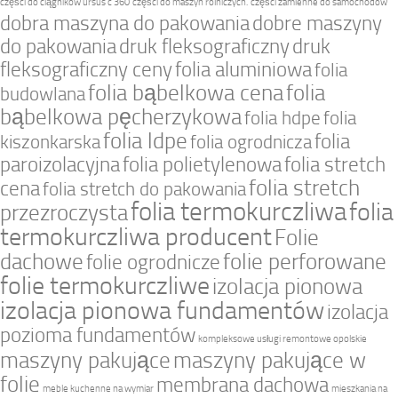
części do ciągników ursus c 360
części do maszyn rolniczych.
części zamienne do samochodów
dobra maszyna do pakowania
dobre maszyny
do pakowania
druk fleksograficzny
druk
fleksograficzny ceny
folia aluminiowa
folia
folia bąbelkowa cena
folia
budowlana
bąbelkowa pęcherzykowa
folia hdpe
folia
folia ldpe
folia
kiszonkarska
folia ogrodnicza
paroizolacyjna
folia polietylenowa
folia stretch
folia stretch
cena
folia stretch do pakowania
folia termokurczliwa
folia
przezroczysta
termokurczliwa producent
Folie
dachowe
folie perforowane
folie ogrodnicze
folie termokurczliwe
izolacja pionowa
izolacja pionowa fundamentów
izolacja
pozioma fundamentów
kompleksowe usługi remontowe opolskie
maszyny pakujące
maszyny pakujące w
folie
membrana dachowa
meble kuchenne na wymiar
mieszkania na