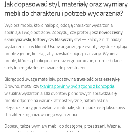
Jak dopasować styl, materiały oraz wymiary
mebli do charakteru i potrzeb wydarzenia?
Wybierz meble, które najlepiej oddają charakter wydarzenia i
spełniają Twoje potrzeby. Zdecyduj, czy preferujesz
nowoczesny
,
skandynawski
,
loftowy
czy
klasyczny
styl — każdy z nich nadaje
wydarzeniu inny klimat. Osoby organizujące eventy często skoptują
meble z jednej kolekcji, aby uzyskać spójną aranżację. Wybierz
meble, które są funkcjonalne oraz ergonomiczne, np. rozkładane
stoły lub regały dostosowane do przestrzeni.
Biorąc pod uwagę materiały, postaw na
trwałość
oraz
estetykę
.
Drewno, metal, czy
tkanina powinny być zgodne z koncepcją
wizualną wydarzenia. Dla eventów plenerowych sprawdzą się
meble odporne na warunki atmosferyczne, natomiast na
eleganckie przyjęcia wybierz materiały, które podkreślą luksusowy
charakter zorganizowanego wydarzenia.
Dopasuj także wymiary mebli do dostępnej przestrzeni. Ważne,