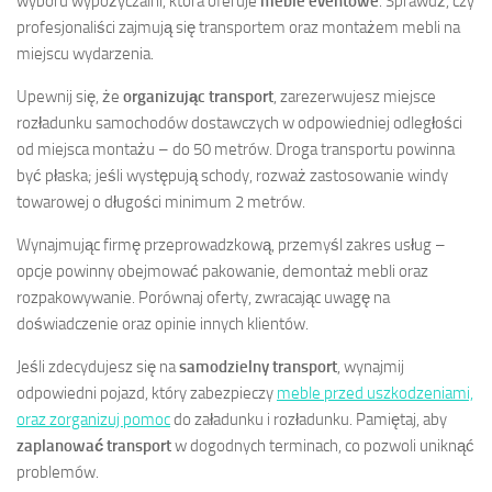
wyboru wypożyczalni, która oferuje
meble eventowe
. Sprawdź, czy
profesjonaliści zajmują się transportem oraz montażem mebli na
miejscu wydarzenia.
Upewnij się, że
organizując transport
, zarezerwujesz miejsce
rozładunku samochodów dostawczych w odpowiedniej odległości
od miejsca montażu – do 50 metrów. Droga transportu powinna
być płaska; jeśli występują schody, rozważ zastosowanie windy
towarowej o długości minimum 2 metrów.
Wynajmując firmę przeprowadzkową, przemyśl zakres usług –
opcje powinny obejmować pakowanie, demontaż mebli oraz
rozpakowywanie. Porównaj oferty, zwracając uwagę na
doświadczenie oraz opinie innych klientów.
Jeśli zdecydujesz się na
samodzielny transport
, wynajmij
odpowiedni pojazd, który zabezpieczy
meble przed uszkodzeniami,
oraz zorganizuj pomoc
do załadunku i rozładunku. Pamiętaj, aby
zaplanować transport
w dogodnych terminach, co pozwoli uniknąć
problemów.