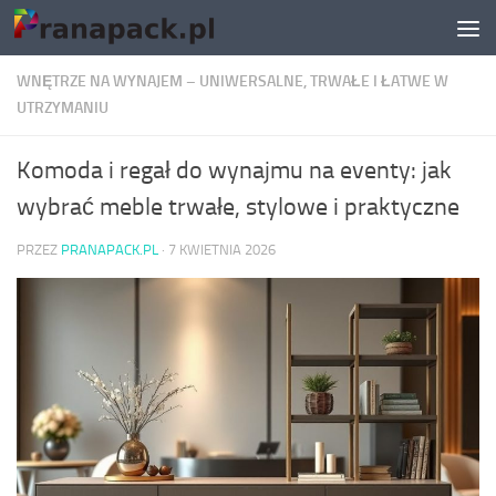
Skip to content
WNĘTRZE NA WYNAJEM – UNIWERSALNE, TRWAŁE I ŁATWE W
UTRZYMANIU
Komoda i regał do wynajmu na eventy: jak
wybrać meble trwałe, stylowe i praktyczne
PRZEZ
PRANAPACK.PL
·
7 KWIETNIA 2026