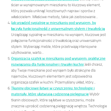
ścian w wynajmowanym mieszkaniu to kluczowy element,
który pozwala uniknąć kosztownych napraw i sporów z
właścicielem. Właściwe metody, takie jak zastosowanie...
Jak urządzić sypialnię w mieszkaniu pod wynajem, by
łączyła funkcjonalność z uniwersalnym stylem i trwałością
Urządzając sypialnię w mieszkaniu na wynajem, kluczowe jest
połączenie funkcjonalności z trwałością oraz uniwersalnym
stylem. Wybierając meble, które przetrwają intensywne
użytkowanie, warto...
Organizacja szafek w mieszkaniu pod wynajem: praktyczne
rozwiązania dla funkcjonalnej i trwałej kuchni
Jeśli chcesz,
aby Twoje mieszkanie pod wynajem było atrakcyjne dla
najemców, kluczowym elementem jest odpowiednia
organizacja szafek w kuchni. Przemyślany układ, który...
Tkaniny obiciowe łatwe w czyszczeniu: technologie i
materiały, które ułatwiają codzienną pielęgnację
Wybór
tkanin obiciowych, które są łatwe w czyszczeniu, może
znacznie uprościć codzienną pielęgnację wnętrza. Technologie