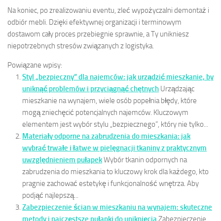
Na koniec, po zrealizowaniu eventu, zleć wypożyczalni demontaż i
odbiór mebli. Dzięki efektywnej organizacji i terminowym
dostawom cały proces przebiegnie sprawnie, a Ty unikniesz
niepotrzebnych stresów związanych z logistyka.
Powiązane wpisy:
Styl „bezpieczny” dla najemców: jak urządzić mieszkanie, by
uniknąć problemów i przyciągnąć chętnych
Urządzając
mieszkanie na wynajem, wiele osób popełnia błędy, które
mogą zniechęcić potencjalnych najemców. Kluczowym
elementem jest wybór stylu „bezpiecznego”, który nie tylko...
Materiały odporne na zabrudzenia do mieszkania: jak
wybrać trwałe i łatwe w pielęgnacji tkaniny z praktycznym
uwzględnieniem pułapek
Wybór tkanin odpornych na
zabrudzenia do mieszkania to kluczowy krok dla każdego, kto
pragnie zachować estetykę i funkcjonalność wnętrza. Aby
podjąć najlepszą...
Zabezpieczenie ścian w mieszkaniu na wynajem: skuteczne
metody i najczęstsze pułapki do uniknięcia
Zabezpieczenie