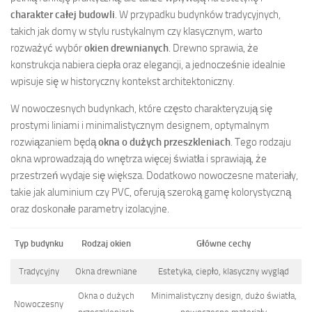
charakter całej budowli
. W przypadku budynków tradycyjnych,
takich jak domy w stylu rustykalnym czy klasycznym, warto
rozważyć wybór
okien drewnianych
. Drewno sprawia, że
konstrukcja nabiera ciepła oraz elegancji, a jednocześnie idealnie
wpisuje się w historyczny kontekst architektoniczny.
W nowoczesnych budynkach, które często charakteryzują się
prostymi liniami i minimalistycznym designem, optymalnym
rozwiązaniem będą
okna o dużych przeszkleniach
. Tego rodzaju
okna wprowadzają do wnętrza więcej światła i sprawiają, że
przestrzeń wydaje się większa. Dodatkowo nowoczesne materiały,
takie jak aluminium czy PVC, oferują szeroką gamę kolorystyczną
oraz doskonałe parametry izolacyjne.
Typ budynku
Rodzaj okien
Główne cechy
Tradycyjny
Okna drewniane
Estetyka, ciepło, klasyczny wygląd
Okna o dużych
Minimalistyczny design, dużo światła,
Nowoczesny