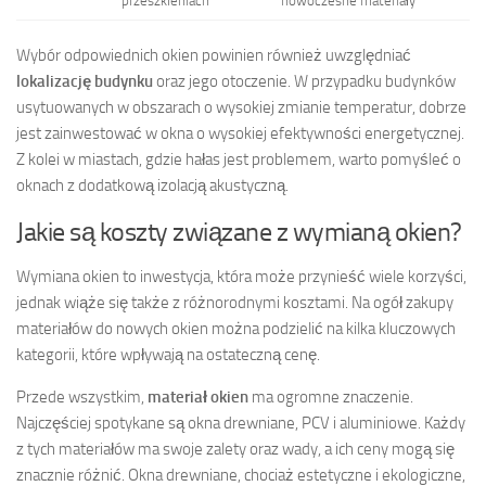
przeszkleniach
nowoczesne materiały
Wybór odpowiednich okien powinien również uwzględniać
lokalizację budynku
oraz jego otoczenie. W przypadku budynków
usytuowanych w obszarach o wysokiej zmianie temperatur, dobrze
jest zainwestować w okna o wysokiej efektywności energetycznej.
Z kolei w miastach, gdzie hałas jest problemem, warto pomyśleć o
oknach z dodatkową izolacją akustyczną.
Jakie są koszty związane z wymianą okien?
Wymiana okien to inwestycja, która może przynieść wiele korzyści,
jednak wiąże się także z różnorodnymi kosztami. Na ogół zakupy
materiałów do nowych okien można podzielić na kilka kluczowych
kategorii, które wpływają na ostateczną cenę.
Przede wszystkim,
materiał okien
ma ogromne znaczenie.
Najczęściej spotykane są okna drewniane, PCV i aluminiowe. Każdy
z tych materiałów ma swoje zalety oraz wady, a ich ceny mogą się
znacznie różnić. Okna drewniane, chociaż estetyczne i ekologiczne,