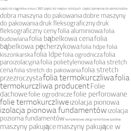
części do ciągników ursus c 360
części do maszyn rolniczych.
części zamienne do samochodów
dobra maszyna do pakowania
dobre maszyny
do pakowania
druk fleksograficzny
druk
fleksograficzny ceny
folia aluminiowa
folia
folia bąbelkowa cena
folia
budowlana
bąbelkowa pęcherzykowa
folia hdpe
folia
folia ldpe
folia
kiszonkarska
folia ogrodnicza
paroizolacyjna
folia polietylenowa
folia stretch
folia stretch
cena
folia stretch do pakowania
folia termokurczliwa
folia
przezroczysta
termokurczliwa producent
Folie
dachowe
folie perforowane
folie ogrodnicze
folie termokurczliwe
izolacja pionowa
izolacja pionowa fundamentów
izolacja
pozioma fundamentów
kompleksowe usługi remontowe opolskie
maszyny pakujące
maszyny pakujące w