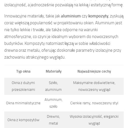
izolacyjność, a jednocześnie pozwalają na lekką i estetyczną formę.
Innowacyjne materiały, takie jak
aluminium
czy
kompozyty
, zyskują
coraz większą popularność w projektowaniu okien. Aluminium jest
nie tylko lekkie i trwałe, ale także odporne na warunki
atmosferyczne, co czyni je idealnym wyborem do nowoczesnych
budynków. Kompozyty natomiast łączą w sobie właściwości
drewna oraz metalu, oferując doskonałe parametry izolacyjne przy
zachowaniu atrakcyjnego wyglądu.
Typ okna
Materiały
Najważniejsze cechy
Okna z dużymi
Szkło,
Maksymalne doświetlenie,
przeszkleniami
aluminium
nowoczesny wygląd
Aluminium,
Okna minimalistyczne
Cienkie ramy, nowoczesny styl
szkło
Drewno,
Wysoka izolacyjność, elegancki
Okna z kompozytów
metal
wygląd