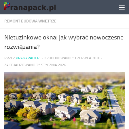
Skip to content
REMONT BUDOWA WNĘTRZE
Nietuzinkowe okna: jak wybrać nowoczesne
rozwiązania?
PRZEZ
PRANAPACK.PL
· OPUBLIKOWANO
5 CZERWCA 2020
·
ZAKTUALIZOWANO
25 STYCZNIA 2026