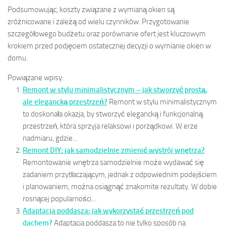
Podsumowując, koszty związane z wymianą okien są
zróżnicowane i zależą od wielu czynników. Przygotowanie
szczegółowego budżetu oraz porównanie ofert jest kluczowym
krokiem przed podjęciem ostatecznej decyzji o wymianie okien w
domu.
Powiązane wpisy:
Remont w stylu minimalistycznym – jak stworzyć prostą,
ale elegancką przestrzeń?
Remont w stylu minimalistycznym
to doskonała okazja, by stworzyć elegancką i funkcjonalną
przestrzeń, która sprzyja relaksowi i porządkowi. W erze
nadmiaru, gdzie...
Remont DIY: jak samodzielnie zmienić wystrój wnętrza?
Remontowanie wnętrza samodzielnie może wydawać się
zadaniem przytłaczającym, jednak z odpowiednim podejściem
i planowaniem, można osiągnąć znakomite rezultaty. W dobie
rosnącej popularności...
Adaptacja poddasza: jak wykorzystać przestrzeń pod
dachem?
Adaptacja poddasza to nie tylko sposób na