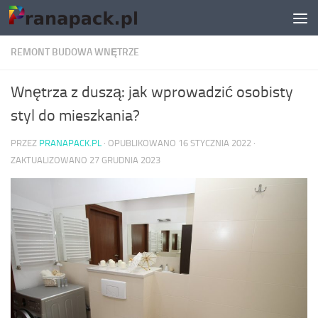
Skip to content
REMONT BUDOWA WNĘTRZE
Wnętrza z duszą: jak wprowadzić osobisty
styl do mieszkania?
PRZEZ
PRANAPACK.PL
· OPUBLIKOWANO
16 STYCZNIA 2022
·
ZAKTUALIZOWANO
27 GRUDNIA 2023