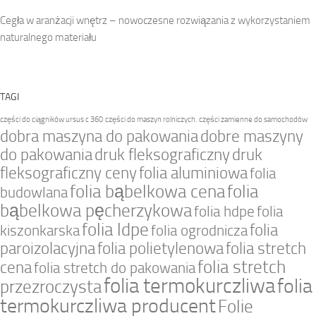
Cegła w aranżacji wnętrz – nowoczesne rozwiązania z wykorzystaniem
naturalnego materiału
TAGI
części do ciągników ursus c 360
części do maszyn rolniczych.
części zamienne do samochodów
dobra maszyna do pakowania
dobre maszyny
do pakowania
druk fleksograficzny
druk
fleksograficzny ceny
folia aluminiowa
folia
folia bąbelkowa cena
folia
budowlana
bąbelkowa pęcherzykowa
folia hdpe
folia
folia ldpe
folia
kiszonkarska
folia ogrodnicza
paroizolacyjna
folia polietylenowa
folia stretch
folia stretch
cena
folia stretch do pakowania
folia termokurczliwa
folia
przezroczysta
termokurczliwa producent
Folie