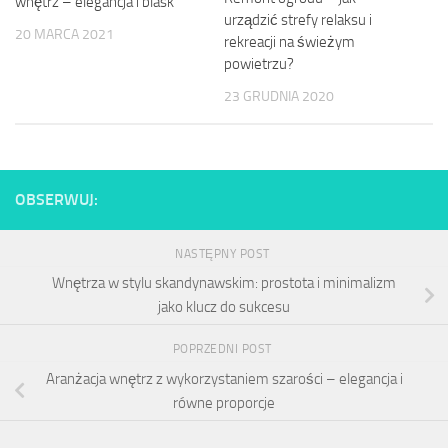
wnętrz – elegancja i blask
urządzić strefy relaksu i
20 MARCA 2021
rekreacji na świeżym
powietrzu?
23 GRUDNIA 2020
OBSERWUJ:
NASTĘPNY POST
Wnętrza w stylu skandynawskim: prostota i minimalizm
jako klucz do sukcesu
POPRZEDNI POST
Aranżacja wnętrz z wykorzystaniem szarości – elegancja i
równe proporcje