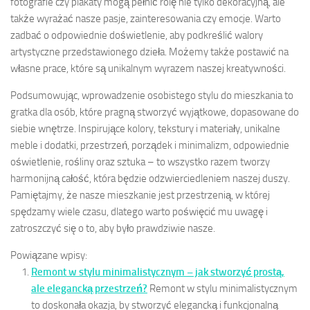
fotografie czy plakaty mogą pełnić rolę nie tylko dekoracyjną, ale
także wyrażać nasze pasje, zainteresowania czy emocje. Warto
zadbać o odpowiednie doświetlenie, aby podkreślić walory
artystyczne przedstawionego dzieła. Możemy także postawić na
własne prace, które są unikalnym wyrazem naszej kreatywności.
Podsumowując, wprowadzenie osobistego stylu do mieszkania to
gratka dla osób, które pragną stworzyć wyjątkowe, dopasowane do
siebie wnętrze. Inspirujące kolory, tekstury i materiały, unikalne
meble i dodatki, przestrzeń, porządek i minimalizm, odpowiednie
oświetlenie, rośliny oraz sztuka – to wszystko razem tworzy
harmonijną całość, która będzie odzwierciedleniem naszej duszy.
Pamiętajmy, że nasze mieszkanie jest przestrzenią, w której
spędzamy wiele czasu, dlatego warto poświęcić mu uwagę i
zatroszczyć się o to, aby było prawdziwie nasze.
Powiązane wpisy:
Remont w stylu minimalistycznym – jak stworzyć prostą,
ale elegancką przestrzeń?
Remont w stylu minimalistycznym
to doskonała okazja, by stworzyć elegancką i funkcjonalną