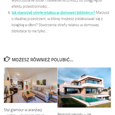
wykorzystanie luster i oświetlenia to klucz do osiągnięcia
efektu przestronności....
Jak stworzyć strefę relaksu w domowej bibliotece?
Marzysz
o idealnej przestrzeni, w której możesz zrelaksować się z
książką w dłoni? Stworzenie strefy relaksu w domowej
bibliotece to nie tylko...
MOŻESZ RÓWNIEŻ POLUBIĆ…
Styl glamour w aranżacji
Remont ogrodu – jak