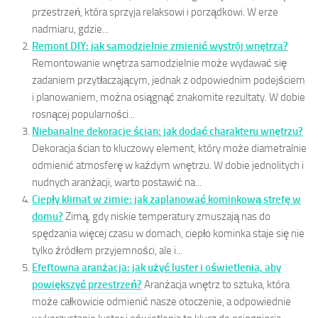
przestrzeń, która sprzyja relaksowi i porządkowi. W erze
nadmiaru, gdzie...
Remont DIY: jak samodzielnie zmienić wystrój wnętrza?
Remontowanie wnętrza samodzielnie może wydawać się
zadaniem przytłaczającym, jednak z odpowiednim podejściem
i planowaniem, można osiągnąć znakomite rezultaty. W dobie
rosnącej popularności...
Niebanalne dekoracje ścian: jak dodać charakteru wnętrzu?
Dekoracja ścian to kluczowy element, który może diametralnie
odmienić atmosferę w każdym wnętrzu. W dobie jednolitych i
nudnych aranżacji, warto postawić na...
Ciepły klimat w zimie: jak zaplanować kominkową strefę w
domu?
Zimą, gdy niskie temperatury zmuszają nas do
spędzania więcej czasu w domach, ciepło kominka staje się nie
tylko źródłem przyjemności, ale i...
Efeftowna aranżacja: jak użyć luster i oświetlenia, aby
powiększyć przestrzeń?
Aranżacja wnętrz to sztuka, która
może całkowicie odmienić nasze otoczenie, a odpowiednie