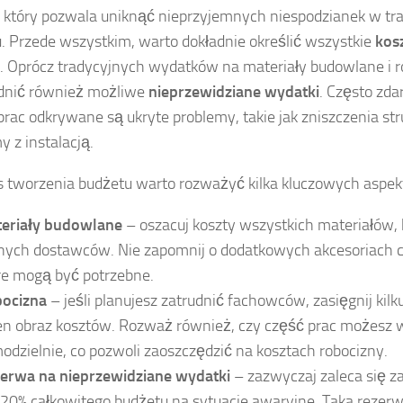
 który pozwala uniknąć nieprzyjemnych niespodzianek w trakc
u. Przede wszystkim, warto dokładnie określić wszystkie
kos
. Oprócz tradycyjnych wydatków na materiały budowlane i r
dnić również możliwe
nieprzewidziane wydatki
. Często zda
 prac odkrywane są ukryte problemy, takie jak zniszczenia str
y z instalacją.
 tworzenia budżetu warto rozważyć kilka kluczowych aspek
eriały budowlane
– oszacuj koszty wszystkich materiałów, k
nych dostawców. Nie zapomnij o dodatkowych akcesoriach c
re mogą być potrzebne.
ocizna
– jeśli planujesz zatrudnić fachowców, zasięgnij kil
en obraz kosztów. Rozważ również, czy część prac możesz
odzielnie, co pozwoli zaoszczędzić na kosztach robocizny.
erwa na nieprzewidziane wydatki
– zazwyczaj zaleca się 
20% całkowitego budżetu na sytuacje awaryjne. Taka rezerw