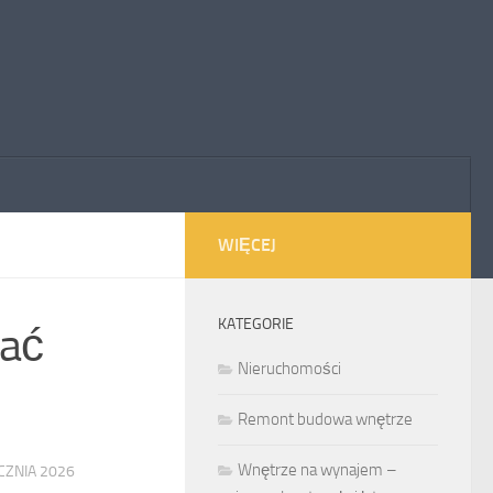
WIĘCEJ
KATEGORIE
wać
Nieruchomości
Remont budowa wnętrze
Wnętrze na wynajem –
CZNIA 2026