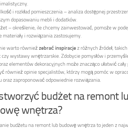
imalistyczny.
lkość i rozkład pomieszczenia – analiza dostępnej przestrz
szym dopasowaniu mebli i dodatków.
żet – określenie, ile chcemy zainwestować, pomoże w pode
ie materiały i rozwiązania zastosujemy.
nie warto również
zebrać inspiracje
z różnych źródeł, takic
t czy wystawy wnętrzarskie. Zdobycie pomysłów i przemyśl
oraz elementów dekoracyjnych może znacząco ułatwić cały 
ć również opinie specjalistów, którzy mogą pomóc w oprac
 oraz zaproponować odpowiednie rozwiązania.
 stworzyć budżet na remont l
owę wnętrza?
nie budżetu na remont lub budowę wnętrza to jeden z naj