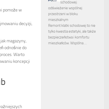
schodowej:
odświeżenie wspólnej
eni pomoże w
przestrzeni w bloku
mieszkalnym
jmowaniu decyzji,
Remont klatki schodowej to nie
tylko kwestia estetyki, ale także
bezpieczeństwa i komfortu
h jak magazyny,
mieszkańców. Wspólna …
eń odnośnie do
proces. Warto
owaniu koncepcji
ub
ważniejszych