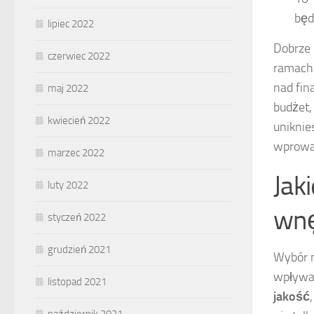
będ
lipiec 2022
Dobrze
czerwiec 2022
ramach 
nad fin
maj 2022
budżet,
kwiecień 2022
uniknie
wprowad
marzec 2022
Jak
luty 2022
wnę
styczeń 2022
grudzień 2021
Wybór m
wpływa 
listopad 2021
jakość