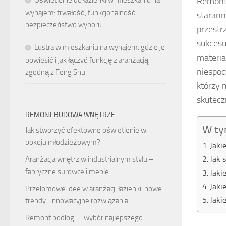
Oświetlenie do łazienki w mieszkaniu na
Remont 
wynajem: trwałość, funkcjonalność i
starann
bezpieczeństwo wyboru
przestr
sukcesu
Lustra w mieszkaniu na wynajem: gdzie je
materia
powiesić i jak łączyć funkcję z aranżacją
niespod
zgodną z Feng Shui
którzy 
skutecz
REMONT BUDOWA WNĘTRZE
W ty
Jak stworzyć efektowne oświetlenie w
pokoju młodzieżowym?
Jaki
Jak 
Aranżacja wnętrz w industrialnym stylu –
fabryczne surowce i meble
Jaki
Jaki
Przełomowe idee w aranżacji łazienki: nowe
Jaki
trendy i innowacyjne rozwiązania
Remont podłogi – wybór najlepszego