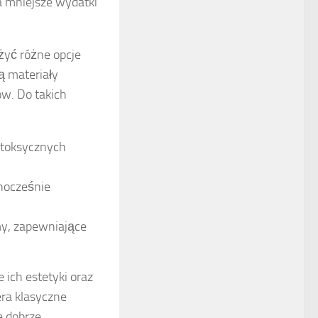
na mniejsze wydatki
żyć różne opcje
ą materiały
ów. Do takich
 toksycznych
dnocześnie
my, zapewniające
ich estetyki oraz
era klasyczne
re dobrze