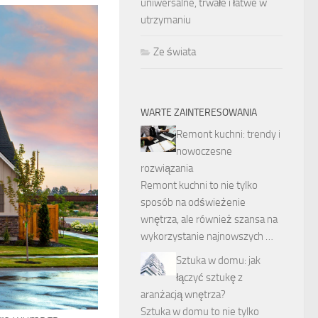
uniwersalne, trwałe i łatwe w
utrzymaniu
Ze świata
WARTE ZAINTERESOWANIA
Remont kuchni: trendy i
nowoczesne
rozwiązania
Remont kuchni to nie tylko
sposób na odświeżenie
wnętrza, ale również szansa na
wykorzystanie najnowszych …
Sztuka w domu: jak
łączyć sztukę z
aranżacją wnętrza?
Sztuka w domu to nie tylko