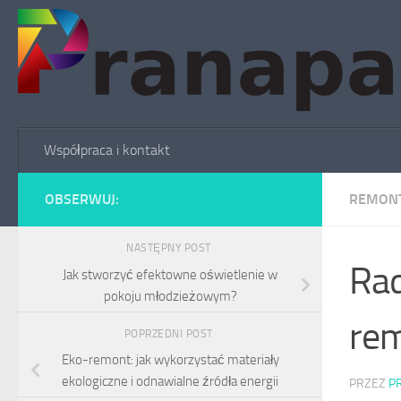
Skip to content
Współpraca i kontakt
OBSERWUJ:
REMON
NASTĘPNY POST
Rad
Jak stworzyć efektowne oświetlenie w
pokoju młodzieżowym?
rem
POPRZEDNI POST
Eko-remont: jak wykorzystać materiały
ekologiczne i odnawialne źródła energii
PRZEZ
P