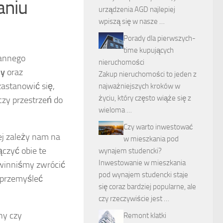
aniu
urządzenia AGD najlepiej
wpiszą się w nasze …
Porady dla pierwszych-
time kupujących
rannego
nieruchomości
by
oraz
Zakup nieruchomości to jeden z
zastanowić się,
najważniejszych kroków w
życiu, który często wiąże się z
 czy przestrzeń do
wieloma …
Czy warto inwestować
iej zależy nam na
w mieszkania pod
czyć obie te
wynajem studencki?
Inwestowanie w mieszkania
owinniśmy zwrócić
pod wynajem studencki staje
 przemyśleć
się coraz bardziej popularne, ale
czy rzeczywiście jest …
ny czy
Remont klatki