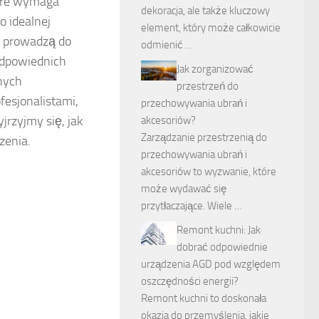
tóre wymaga
dekoracja, ale także kluczowy
o idealnej
element, który może całkowicie
e prowadzą do
odmienić …
odpowiednich
Jak zorganizować
nych
przestrzeń do
fesjonalistami,
przechowywania ubrań i
jrzyjmy się, jak
akcesoriów?
Zarządzanie przestrzenią do
zenia.
przechowywania ubrań i
akcesoriów to wyzwanie, które
może wydawać się
przytłaczające. Wiele …
Remont kuchni: Jak
dobrać odpowiednie
urządzenia AGD pod względem
oszczędności energii?
Remont kuchni to doskonała
okazja do przemyślenia, jakie