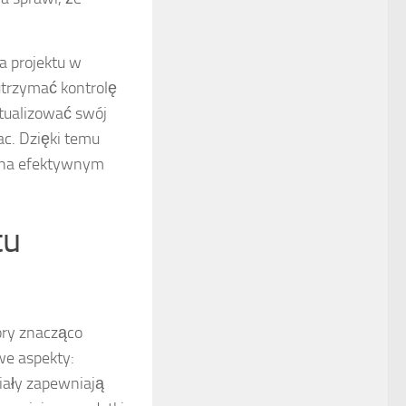
ia projektu w
utrzymać kontrolę
ktualizować swój
ac. Dzięki temu
ę na efektywnym
tu
óry znacząco
we aspekty:
iały zapewniają