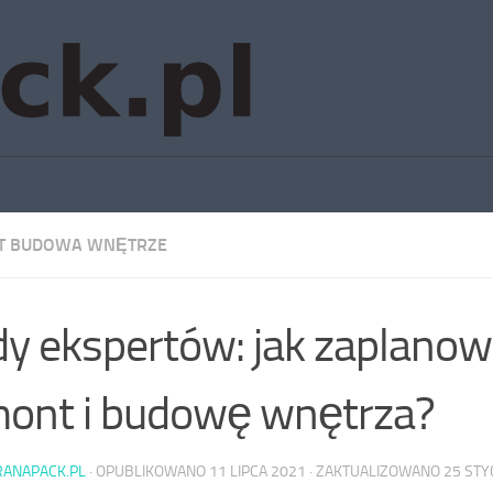
T BUDOWA WNĘTRZE
y ekspertów: jak zaplano
ont i budowę wnętrza?
RANAPACK.PL
· OPUBLIKOWANO
11 LIPCA 2021
· ZAKTUALIZOWANO
25 STY