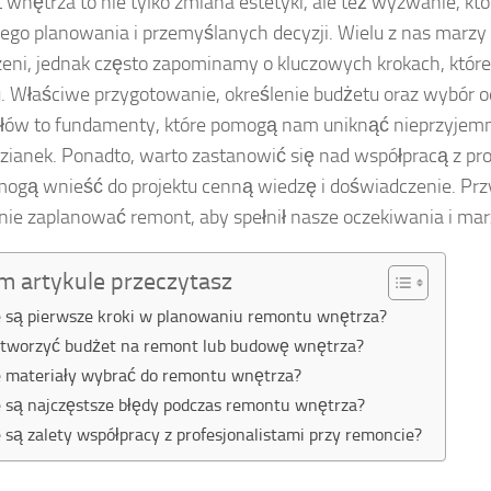
wnętrza to nie tylko zmiana estetyki, ale też wyzwanie, k
ego planowania i przemyślanych decyzji. Wielu z nas marzy 
zeni, jednak często zapominamy o kluczowych krokach, któr
. Właściwe przygotowanie, określenie budżetu oraz wybór 
łów to fundamenty, które pomogą nam uniknąć nieprzyjem
zianek. Ponadto, warto zastanowić się nad współpracą z pro
mogą wnieść do projektu cenną wiedzę i doświadczenie. Przy
nie zaplanować remont, aby spełnił nasze oczekiwania i mar
m artykule przeczytasz
e są pierwsze kroki w planowaniu remontu wnętrza?
stworzyć budżet na remont lub budowę wnętrza?
e materiały wybrać do remontu wnętrza?
e są najczęstsze błędy podczas remontu wnętrza?
e są zalety współpracy z profesjonalistami przy remoncie?