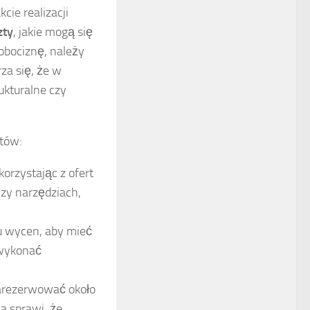
ie realizacji
zty
, jakie mogą się
obociznę, należy
rza się, że w
ukturalne czy
tów:
orzystając z ofert
zy narzędziach,
ku wycen, aby mieć
 wykonać
zarezerwować około
a sprawi, że