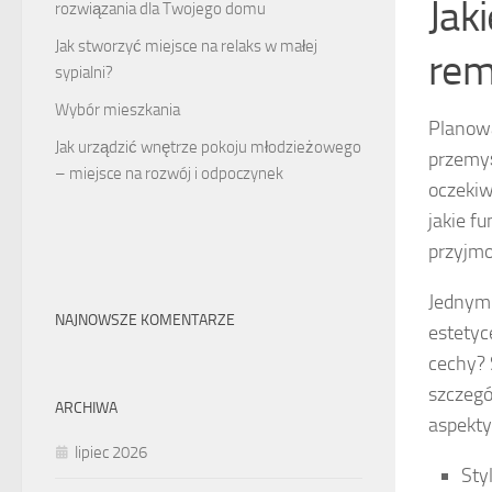
Jak
rozwiązania dla Twojego domu
Jak stworzyć miejsce na relaks w małej
rem
sypialni?
Wybór mieszkania
Planowa
Jak urządzić wnętrze pokoju młodzieżowego
przemyś
– miejsce na rozwój i odpoczynek
oczekiw
jakie f
przyjmo
Jednym 
NAJNOWSZE KOMENTARZE
estetyc
cechy? 
szczegó
ARCHIWA
aspekty 
lipiec 2026
Sty