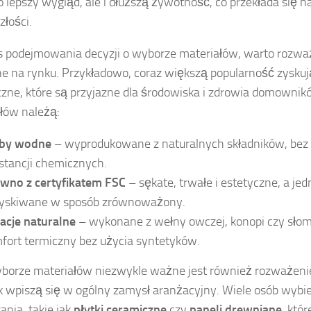
ko lepszy wygląd, ale i dłuższą żywotność, co przekłada się 
złości.
 podejmowania decyzji o wyborze materiałów, warto rozwa
e na rynku. Przykładowo, coraz większą popularność zyskuj
czne, które są przyjazne dla środowiska i zdrowia domownik
łów należą:
by wodne
– wyprodukowane z naturalnych składników, bez
stancji chemicznych.
wno z certyfikatem FSC
– sękate, trwałe i estetyczne, a je
yskiwane w sposób zrównoważony.
lacje naturalne
– wykonane z wełny owczej, konopi czy sło
fort termiczny bez użycia syntetyków.
borze materiałów niezwykle ważne jest również rozważenie 
ak wpiszą się w ogólny zamysł aranżacyjny. Wiele osób wybi
ania, takie jak
płytki ceramiczne
czy
paneli drewniane
, któ