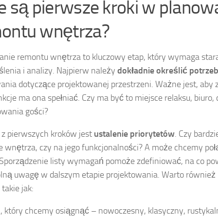
ie są pierwsze kroki w planow
ontu wnętrza?
nie remontu wnętrza to kluczowy etap, który wymaga sta
lenia i analizy. Najpierw należy
dokładnie określić potrze
ania dotyczące projektowanej przestrzeni. Ważne jest, aby 
unkcje ma ona spełniać. Czy ma być to miejsce relaksu, biuro,
wania gości?
z pierwszych kroków jest
ustalenie priorytetów
. Czy bardz
e wnętrza, czy na jego funkcjonalności? A może chcemy połą
Sporządzenie listy wymagań pomoże zdefiniować, na co p
lną uwagę w dalszym etapie projektowania. Warto również
takie jak:
l, który chcemy osiągnąć – nowoczesny, klasyczny, rustykal