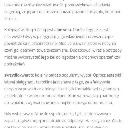
Lawenda ma również właściwości przeciwlękowe, a badania
sugerują, że jej aromat może obniżać poziom kortyzolu, hormonu
stresu.
Kolejną świetną rośliną jest
aloe vera
. Oprócz tego, że jest
niezwykle łatwy w pielęgnacji, jego właściwości oczyszczające
powietrze są niezaprzeczalne. Aloe vera uwalnia tlen w nocy, co
czyni go idealnym towarzyszem snu. Dodatkowo, w razie potrzeby
można wykorzystać jego żel do łagodzenia drobnych oparzeń czy
podrażnień.
skrzydłokwiat
to kolejny bardzo popularny wybór. Oprócz estetyki i
łatwej pielęgnacji, ta roślina jest znana z tego, że efektywnie
oczyszcza powietrze z toksyn, takich jak formaldehyd czy benzen.
Jej delikatne kwiaty i ciemnozielone liście wprowadzają harmonię
do sypialni, a wytwarzany przez nią tlen sprzyja dobremu snu.
Gdy wybierasz rośliny do sypialni, unikaj tych o intensywnym
zapachu, gdyż mogą one utrudniać odpoczynek i zasypianie. Warto
postawić na rośliny, które działają relaksująco i pozytywnie