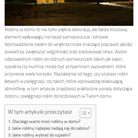
Rośliny w domu to nie tylko piękna dekoracja, ale także kluczowy
element wpływający na nasze samopoczucie i zdrowie.
Wprowadzenie zieleni do wnętrza może znacząco poprawić jakość
powietrza, zwiększyć wilgotność oraz zredukować stres. Wybór
odpowiednich roślin do różnych pomieszczeń, takich jak salon,
sypialnia czy kuchnia, może być przyjemnym wyzwaniem, które
przyniesie wiele korzyści. Niezależnie od tego, czy szukasz roślin
łatwych w pielęgnacji, czy takich, które wprowadzą relaksującą
atmosferę, w tym artykule znajdziesz praktyczne porady dotyczące
doboru i pielęgnacji roślin doniczkowych w Twoim domu.
W tym artykule przeczytasz
Dlaczego warto mieć rośliny w domu?
Jakie rośliny najlepiej nadają się do salonu?
Jakie rośliny wybrać do sypialni?