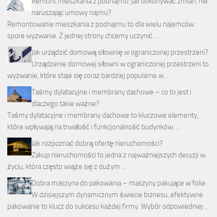
Remont mieszkania z podnajmu: jak dokonywać zmian, nie
naruszając umowy najmu?
Remontowanie mieszkania z podnajmu to dla wielu najemców
spore wyzwanie. Z jednej strony chcemy uczynić …
Jak urządzić domową siłownię w ograniczonej przestrzeni?
Urządzenie domowej siłowni w ograniczonej przestrzeni to
wyzwanie, które staje się coraz bardziej popularne w …
Taśmy dylatacyjne i membrany dachowe – co to jest i
dlaczego takie ważne?
Taśmy dylatacyjne i membrany dachowe to kluczowe elementy,
które wpływają na trwałość i funkcjonalność budynków. …
Jak rozpoznać dobrą ofertę nieruchomości?
Zakup nieruchomości to jedna z najważniejszych decyzji w
życiu, która często wiąże się z dużym …
Dobra maszyna do pakowania – maszyny pakujące w folie
W dzisiejszym dynamicznym świecie biznesu, efektywne
pakowanie to klucz do sukcesu każdej firmy. Wybór odpowiedniej …