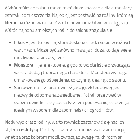
Wybór roślin do salonu może mieć duże znaczenie dla atmosfery i
estetyki pomieszczenia. Najlepiej jest postawić na rośliny, które są
bierne
na różne warunki oświetleniowe oraz łatwe w pielęgnacji.
Wśród najpopularniejszych roślin do salonu znajdują się:
Fikus
– jest to roślina, która doskonale radzi sobie w różnych
warunkach. Może być zarówno mała, jak i duża, co daje wiele
możliwości aranżacyjnych.
Monstera
– jej efektowne, głęboko wcięte liście przyciągają
wzrok i dodają tropikalnego charakteru. Monstera wymaga
umiarkowanego oświetlenia, co czyni ją idealną do salonu.
Sansewieria
– znana również jako język teściowej, jest
niezwykle odporna na zaniedbanie. Potrafi przetrwać w
słabym świetle i przy sporadycznym podlewaniu, co czyni ją
idealnym wyborem dla zapominalskich ogrodników.
Kiedy wybierasz rośliny, warto również zastanowić się nad ich
stylem i
estetyką
. Rośliny powinny harmonizować z aranżacją
wnętrza oraz kolorem mebli, zwracając uwagę na ich rozmiar i