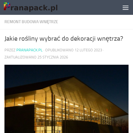
Skip to content
REMONT BUDOWA WNĘTRZE
Jakie rośliny wybrać do dekoracji wnętrza?
PRZEZ
PRANAPACK.PL
· OPUBLIKOWANO
12 LUTEGO 2023
·
ZAKTUALIZOWANO
25 STYCZNIA 2026