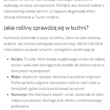
wpływają na nasze samopoczucie. Pamiętaj, aby również zadbać o
odpowiednią opiekę nad nimi, co zapewni długotrwały efekt i
zdrowe otoczenie w Twoim wnętrzu.
Jakie rośliny sprawdzą się w kuchni?
Kuchnia to doskonałe miejsce na rośliny, które nie tylko ozdobią
wnętrze, ale również wzbogacą nasze pot rawy. Wśród ziół, które
można łatwo uprawiać w kuchni, szczególnie wyróżniają się:
Bazylia
: To zioło, które dodaje wyjątkowego smaku do sałatek,
sosów i wielu dań. Wymaga dużo światła, ale dobrze rośnie w
doniczkach na parapetach.
Mięta
: Idealna do napojów, deserów oraz potraw mięsnych.
Preferuje lekko wilgotne stanowisko i dobrze radzi sobie w
doniczkach, gdzie można kontrolować jej wzrost.
Rozmaryn
: Ma intensywny zapach i smak, doskonały do dań z
mięsa oraz pieczeni. Wymaga dużo słońca i umiarkowanego
podlewania.