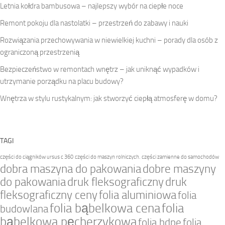
Letnia kołdra bambusowa – najlepszy wybór na ciepłe noce
Remont pokoju dla nastolatki – przestrzeń do zabawy i nauki
Rozwiązania przechowywania w niewielkiej kuchni – porady dla osób z
ograniczoną przestrzenią
Bezpieczeństwo w remontach wnętrz – jak uniknąć wypadków i
utrzymanie porządku na placu budowy?
Wnętrza w stylu rustykalnym: jak stworzyć ciepłą atmosferę w domu?
TAGI
części do ciągników ursus c 360
części do maszyn rolniczych.
części zamienne do samochodów
dobra maszyna do pakowania
dobre maszyny
do pakowania
druk fleksograficzny
druk
fleksograficzny ceny
folia aluminiowa
folia
folia bąbelkowa cena
folia
budowlana
bąbelkowa pęcherzykowa
folia hdpe
folia