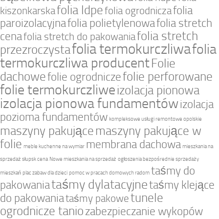
folia ldpe
folia
kiszonkarska
folia ogrodnicza
paroizolacyjna
folia polietylenowa
folia stretch
folia stretch
cena
folia stretch do pakowania
folia termokurczliwa
folia
przezroczysta
termokurczliwa producent
Folie
dachowe
folie perforowane
folie ogrodnicze
folie termokurczliwe
izolacja pionowa
izolacja pionowa fundamentów
izolacja
pozioma fundamentów
kompleksowe usługi remontowe opolskie
maszyny pakujące
maszyny pakujące w
folie
membrana dachowa
meble kuchenne na wymiar
mieszkania na
sprzedaż słupsk cena
Nowe mieszkania na sprzedaż
ogłoszenia bezpośrednie sprzedaży
taśmy do
mieszkań
plac zabaw dla dzieci
pomoc w pracach domowych radom
taśmy dylatacyjne
pakowania
taśmy klejące
tunele
do pakowania
taśmy pakowe
ogrodnicze tanio
zabezpieczanie wykopów