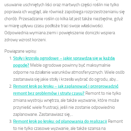
usuwanie uschniętych liści oraz martwych części roślin nie tylko
poprawia ich wygląd, ale również zapobiega rozprzestrzenianiu się
chorób. Przesadzanie roślin co kilka lat jest także niezbędne, gdyż
w miarę upływu czasu podłoże traci swoje właściwości.
Odpowiednia wymiana ziemi i powiększenie doniczki wspiera
zdrowy wzrost korzeni.
Powiązane wpisy:
Stoły i krzesła ogrodowe – jakie sprawdzą się w każdą
pogodę?
Meble ogrodowe powinny być maksymalnie
odporne na działanie warunków atmosferycznych. Wiele osób
zastanawia się jakie stoły i krzesła wybrać do ogrodu, aby...
Remont krok po kroku – jak zaplanować i przeprowadzić
remont bez problemów i straty czasu?
Remont to nie tylko
zmiana wystroju wnętrza, ale także wyzwanie, które może
przynieść wiele frustracji, jeśli nie zostanie odpowiednio
zaplanowane. Zastanawiasz się,...
Remont krok po kroku: od planowania do realizacji
Remont
to nie tylko czasowe wyzwanie, ale także szansa na