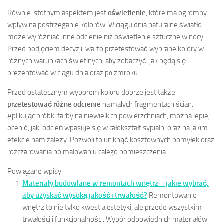
Równie istotnym aspektem jest
oświetlenie
, które ma ogromny
wpływ na postrzeganie kolorów. W ciągu dnia naturalne światło
może wyróżniać inne odcienie niż oświetlenie sztuczne w nocy.
Przed podjęciem decyzji, warto przetestować wybrane kolory w
różnych warunkach świetlnych, aby zobaczyć, jak będą się
prezentować w ciągu dnia oraz po zmroku.
Przed ostatecznym wyborem koloru dobrze jest także
przetestować różne odcienie
na małych fragmentach ścian.
Aplikując próbki farby na niewielkich powierzchniach, można lepiej
ocenić, jaki odcień wpasuje się w całokształt sypialni oraz na jakim
efekcie nam zależy. Pozwoli to uniknąć kosztownych pomyłek oraz
rozczarowania po malowaniu całego pomieszczenia.
Powiązane wpisy:
Materiały budowlane w remontach wnętrz – jakie wybrać,
aby uzyskać wysoką jakość i trwałość?
Remontowanie
wnętrz to nie tylko kwestia estetyki, ale przede wszystkim
trwałości i funkcjonalności. Wybór odpowiednich materiałów