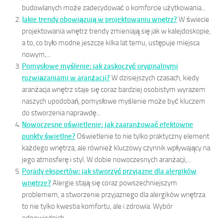
budowlanych może zadecydować o komforcie użytkowania...
Jakie trendy obowiązują w projektowaniu wnętrz?
W świecie
projektowania wnętrz trendy zmieniają się jak w kalejdoskopie,
a to, co było modne jeszcze kilka lat temu, ustępuje miejsca
nowym,...
Pomysłowe myślenie: jak zaskoczyć oryginalnymi
rozwiązaniami w aranżacji?
W dzisiejszych czasach, kiedy
aranżacja wnętrz staje się coraz bardziej osobistym wyrazem
naszych upodobań, pomysłowe myślenie może być kluczem
do stworzenia naprawdę...
Nowoczesne oświetlenie: jak zaaranżować efektowne
punkty świetlne?
Oświetlenie to nie tylko praktyczny element
każdego wnętrza, ale również kluczowy czynnik wpływający na
jego atmosferę i styl. W dobie nowoczesnych aranżacji,...
Porady ekspertów: jak stworzyć przyjazne dla alergików
wnętrze?
Alergie stają się coraz powszechniejszym
problemem, a stworzenie przyjaznego dla alergików wnętrza
to nie tylko kwestia komfortu, ale i zdrowia. Wybór