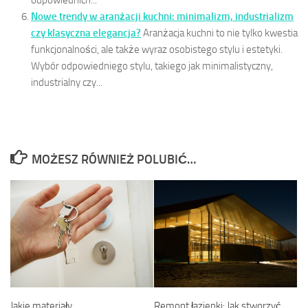
odpowiednich...
Nowe trendy w aranżacji kuchni: minimalizm, industrializm
czy klasyczna elegancja?
Aranżacja kuchni to nie tylko kwestia
funkcjonalności, ale także wyraz osobistego stylu i estetyki.
Wybór odpowiedniego stylu, takiego jak minimalistyczny,
industrialny czy...
MOŻESZ RÓWNIEŻ POLUBIĆ…
Remont łazienki: Jak stworzyć
Jakie materiały