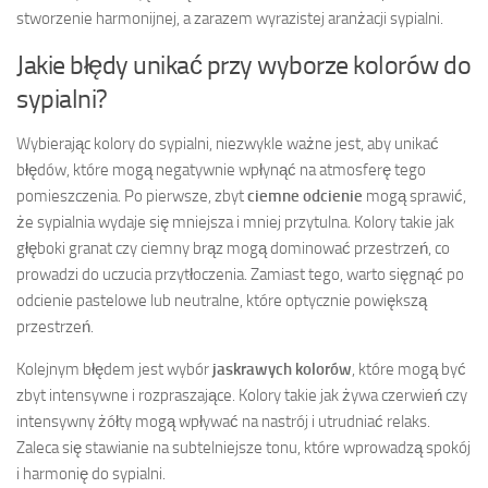
stworzenie harmonijnej, a zarazem wyrazistej aranżacji sypialni.
Jakie błędy unikać przy wyborze kolorów do
sypialni?
Wybierając kolory do sypialni, niezwykle ważne jest, aby unikać
błędów, które mogą negatywnie wpłynąć na atmosferę tego
pomieszczenia. Po pierwsze, zbyt
ciemne odcienie
mogą sprawić,
że sypialnia wydaje się mniejsza i mniej przytulna. Kolory takie jak
głęboki granat czy ciemny brąz mogą dominować przestrzeń, co
prowadzi do uczucia przytłoczenia. Zamiast tego, warto sięgnąć po
odcienie pastelowe lub neutralne, które optycznie powiększą
przestrzeń.
Kolejnym błędem jest wybór
jaskrawych kolorów
, które mogą być
zbyt intensywne i rozpraszające. Kolory takie jak żywa czerwień czy
intensywny żółty mogą wpływać na nastrój i utrudniać relaks.
Zaleca się stawianie na subtelniejsze tonu, które wprowadzą spokój
i harmonię do sypialni.