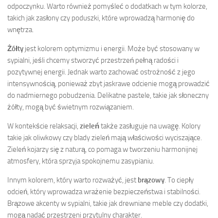
odpoczynku. Warto również pomyśleć o dodatkach w tym kolorze,
takich jak zasłony czy poduszki, które wprowadzą harmonię do
wnętrza.
Żółty
jest kolorem optymizmu i energii. Może być stosowany w
sypialni, jeśli chcemy stworzyć przestrzeń pełną radości i
pozytywnej energii. Jednak warto zachować ostrożność z jego
intensywnością, ponieważ zbyt jaskrawe odcienie mogą prowadzić
do nadmiernego pobudzenia. Delikatne pastele, takie jak słoneczny
żółty, mogą być świetnym rozwiązaniem.
W kontekście relaksacji,
zieleń
także zasługuje na uwagę. Kolory
takie jak oliwkowy czy blady zieleń mają właściwości wyciszające.
Zieleń kojarzy się z naturą, co pomaga w tworzeniu harmonijnej
atmosfery, która sprzyja spokojnemu zasypianiu.
Innym kolorem, który warto rozważyć, jest
brązowy
. To ciepły
odcień, który wprowadza wrażenie bezpieczeństwa i stabilności.
Brązowe akcenty w sypialni, takie jak drewniane meble czy dodatki,
mogą nadać przestrzeni przytulny charakter.