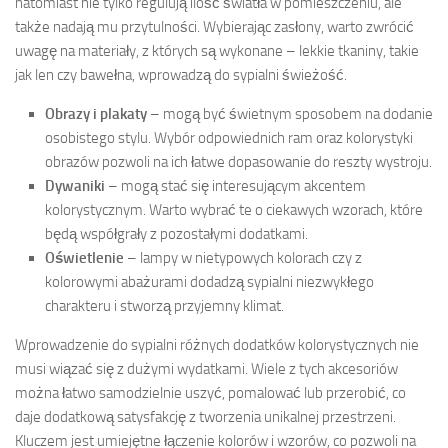
natomiast nie tylko regulują ilość światła w pomieszczeniu, ale
także nadają mu przytulności. Wybierając zasłony, warto zwrócić
uwagę na materiały, z których są wykonane – lekkie tkaniny, takie
jak len czy bawełna, wprowadzą do sypialni świeżość.
Obrazy i plakaty
– mogą być świetnym sposobem na dodanie
osobistego stylu. Wybór odpowiednich ram oraz kolorystyki
obrazów pozwoli na ich łatwe dopasowanie do reszty wystroju.
Dywaniki
– mogą stać się interesującym akcentem
kolorystycznym. Warto wybrać te o ciekawych wzorach, które
będą współgrały z pozostałymi dodatkami.
Oświetlenie
– lampy w nietypowych kolorach czy z
kolorowymi abażurami dodadzą sypialni niezwykłego
charakteru i stworzą przyjemny klimat.
Wprowadzenie do sypialni różnych dodatków kolorystycznych nie
musi wiązać się z dużymi wydatkami. Wiele z tych akcesoriów
można łatwo samodzielnie uszyć, pomalować lub przerobić, co
daje dodatkową satysfakcję z tworzenia unikalnej przestrzeni.
Kluczem jest umiejętne łączenie kolorów i wzorów, co pozwoli na