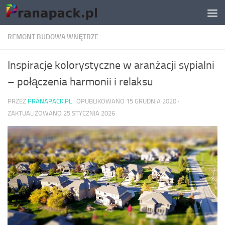
Skip to content
REMONT BUDOWA WNĘTRZE
Inspiracje kolorystyczne w aranżacji sypialni
– połączenia harmonii i relaksu
PRZEZ
PRANAPACK.PL
· OPUBLIKOWANO
15 GRUDNIA 2020
·
ZAKTUALIZOWANO
25 STYCZNIA 2026