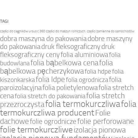
TAGI
części do ciągników ursus c 360
części do maszyn rolniczych.
części zamienne do samochodów
dobra maszyna do pakowania
dobre maszyny
do pakowania
druk fleksograficzny
druk
fleksograficzny ceny
folia aluminiowa
folia
folia bąbelkowa cena
folia
budowlana
bąbelkowa pęcherzykowa
folia hdpe
folia
folia ldpe
folia
kiszonkarska
folia ogrodnicza
paroizolacyjna
folia polietylenowa
folia stretch
folia stretch
cena
folia stretch do pakowania
folia termokurczliwa
folia
przezroczysta
termokurczliwa producent
Folie
dachowe
folie perforowane
folie ogrodnicze
folie termokurczliwe
izolacja pionowa