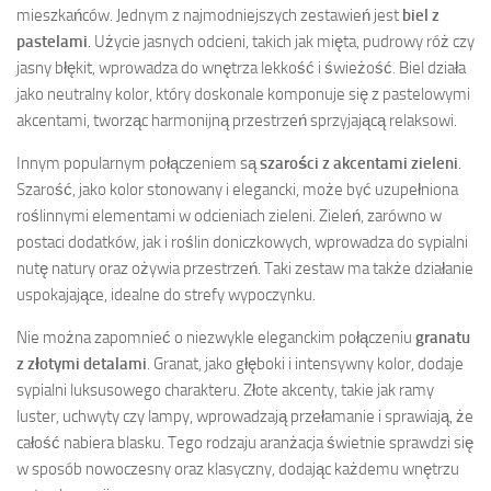
mieszkańców. Jednym z najmodniejszych zestawień jest
biel z
pastelami
. Użycie jasnych odcieni, takich jak mięta, pudrowy róż czy
jasny błękit, wprowadza do wnętrza lekkość i świeżość. Biel działa
jako neutralny kolor, który doskonale komponuje się z pastelowymi
akcentami, tworząc harmonijną przestrzeń sprzyjającą relaksowi.
Innym popularnym połączeniem są
szarości z akcentami zieleni
.
Szarość, jako kolor stonowany i elegancki, może być uzupełniona
roślinnymi elementami w odcieniach zieleni. Zieleń, zarówno w
postaci dodatków, jak i roślin doniczkowych, wprowadza do sypialni
nutę natury oraz ożywia przestrzeń. Taki zestaw ma także działanie
uspokajające, idealne do strefy wypoczynku.
Nie można zapomnieć o niezwykle eleganckim połączeniu
granatu
z złotymi detalami
. Granat, jako głęboki i intensywny kolor, dodaje
sypialni luksusowego charakteru. Złote akcenty, takie jak ramy
luster, uchwyty czy lampy, wprowadzają przełamanie i sprawiają, że
całość nabiera blasku. Tego rodzaju aranżacja świetnie sprawdzi się
w sposób nowoczesny oraz klasyczny, dodając każdemu wnętrzu