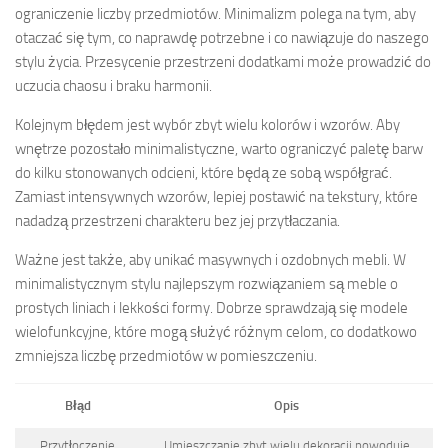
ograniczenie liczby przedmiotów. Minimalizm polega na tym, aby
otaczać się tym, co naprawdę potrzebne i co nawiązuje do naszego
stylu życia. Przesycenie przestrzeni dodatkami może prowadzić do
uczucia chaosu i braku harmonii.
Kolejnym błędem jest wybór zbyt wielu kolorów i wzorów. Aby
wnętrze pozostało minimalistyczne, warto ograniczyć paletę barw
do kilku stonowanych odcieni, które będą ze sobą współgrać.
Zamiast intensywnych wzorów, lepiej postawić na tekstury, które
nadadzą przestrzeni charakteru bez jej przytłaczania.
Ważne jest także, aby unikać masywnych i ozdobnych mebli. W
minimalistycznym stylu najlepszym rozwiązaniem są meble o
prostych liniach i lekkości formy. Dobrze sprawdzają się modele
wielofunkcyjne, które mogą służyć różnym celom, co dodatkowo
zmniejsza liczbę przedmiotów w pomieszczeniu.
Błąd
Opis
Przytłoczenie
Umieszczanie zbyt wielu dekoracji powoduje