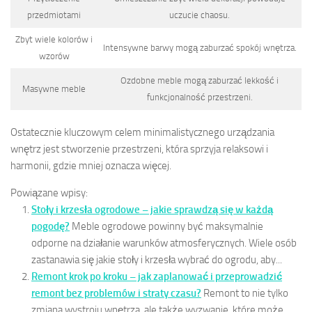
przedmiotami
uczucie chaosu.
Zbyt wiele kolorów i
Intensywne barwy mogą zaburzać spokój wnętrza.
wzorów
Ozdobne meble mogą zaburzać lekkość i
Masywne meble
funkcjonalność przestrzeni.
Ostatecznie kluczowym celem minimalistycznego urządzania
wnętrz jest stworzenie przestrzeni, która sprzyja relaksowi i
harmonii, gdzie mniej oznacza więcej.
Powiązane wpisy:
Stoły i krzesła ogrodowe – jakie sprawdzą się w każdą
pogodę?
Meble ogrodowe powinny być maksymalnie
odporne na działanie warunków atmosferycznych. Wiele osób
zastanawia się jakie stoły i krzesła wybrać do ogrodu, aby...
Remont krok po kroku – jak zaplanować i przeprowadzić
remont bez problemów i straty czasu?
Remont to nie tylko
zmiana wystroju wnętrza, ale także wyzwanie, które może