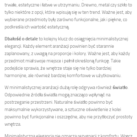
trwałe, estetyczne i łatwe w utrzymaniu. Drewno, metal czy szkło to
tylko niektóre z opcji, które wpisują się w ten trend. Ważne jest, aby
wybierane przedmioty były zarówno funkcjonalne, jak i piękne, co
podkreśla ich wartość estetyczną.
Dbałość o detale
to kolejny klucz do osiągnięcia minimalistycznej
elegancji. Każdy element aranżacji powinien być starannie
zaplanowany, z uwagą na proporcje i kolory. Ważne jest, aby każdy
przedmiot miał swoje miejsce i pełnił określoną funkcję. Takie
podejście sprawia, że wnętrze staje się nie tylko bardziej
harmonijne, ale również bardziej komfortowe w użytkowaniu.
W minimalistycznej aranżacji dużą rolę odgrywa również
światło
.
Odpowiednie źródła światła mogą znacząco wpłynąć na
postrzeganie przestrzeni. Naturalne światło powinno być
maksymalnie wykorzystywane, a sztuczne oświetlenie z kolei
powinno być funkcjonalne i oszczędne, aby nie przytłoczyć prostoty
wnętrza.
Minimalistyczna elegancja nie oznacza rezygnacji z komfortu. Wręcz