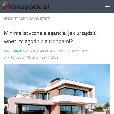
Skip to content
REMONT BUDOWA WNĘTRZE
Minimalistyczna elegancja: jak urządzić
wnętrze zgodnie z trendami?
PRZEZ
PRANAPACK.PL
· OPUBLIKOWANO
2 CZERWCA 2021
·
ZAKTUALIZOWANO
25 STYCZNIA 2026