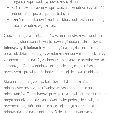
elegancji i wprowadzają nowoczesny klimat.
Beż
: ciepły i przyjemny, wprowadza do wnętrza przytulność,
jednocześnie pozostając neutralnym.
Czerń
: może stanowić kontrast, który podkreśla inne kolory,
nadając wnętrzu wyrazistości.
Choć dominująca paleta kolorów w minimalistycznych wnętrzach
jest raczej stonowana, to warto rozważyć dodanie akcentów w
intensywnych kolorach
. Może to być na przykład jeden mebel,
obraz lub detal dekoracyjny w kolorze czerwonym, niebieskim czy
zielonym. Jednak należy zachować umiar, aby nie przytłoczyć całej
kompozycji. Odpowiednio wplecione akcenty mogą ożywić
przestrzeń, sprawiając, że będzie bardziej ciekawa i osobista.
Starannie dobrany zestaw kolorów nie tylko podkreśla
minimalistyczny styl, ale również wpływa na samopoczucie
mieszkańców. Ciepłe barwy sprzyjają relaksowi, natomiast chłodne
mogą pobudzać do działania. Warto więc poświęcić chwilę na
przemyślenie, które odcienie najlepiej oddają nasz charakter i
odpowiadają na nasze potrzeby. Dzięki temu stworzymy