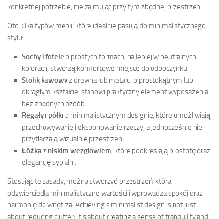
konkretnej potrzebie, nie zajmując przy tym zbędnej przestrzeni.
Oto kilka typów mebli, które idealnie pasują do minimalistycznego
stylu:
Sochy i fotele
o prostych formach, najlepiej w neutralnych
kolorach, stworzą komfortowe miejsce do odpoczynku.
Stolik kawowy
z drewna lub metalu, o prostokątnym lub
okrągłym kształcie, stanowi praktyczny element wyposażenia
bez zbędnych ozdób.
Regały i półki
o minimalistycznym designie, które umożliwiają
przechowywanie i eksponowanie rzeczy, a jednocześnie nie
przytłaczają wizualnie przestrzeni.
Łóżka z niskim wezgłowiem
, które podkreślają prostotę oraz
elegancję sypialni.
Stosując te zasady, można stworzyć przestrzeń, która
odzwierciedla minimalistyczne wartości i wprowadza spokój oraz
harmonię do wnętrza. Achieving a minimalist design is not just
about reducing clutter; it’s about creating a sense of tranquility and