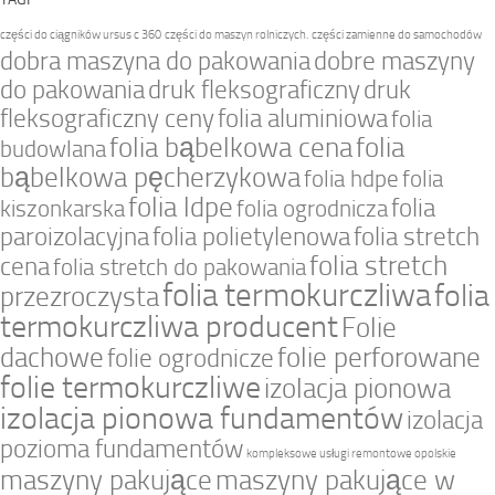
części do ciągników ursus c 360
części do maszyn rolniczych.
części zamienne do samochodów
dobra maszyna do pakowania
dobre maszyny
do pakowania
druk fleksograficzny
druk
fleksograficzny ceny
folia aluminiowa
folia
folia bąbelkowa cena
folia
budowlana
bąbelkowa pęcherzykowa
folia hdpe
folia
folia ldpe
folia
kiszonkarska
folia ogrodnicza
paroizolacyjna
folia polietylenowa
folia stretch
folia stretch
cena
folia stretch do pakowania
folia termokurczliwa
folia
przezroczysta
termokurczliwa producent
Folie
dachowe
folie perforowane
folie ogrodnicze
folie termokurczliwe
izolacja pionowa
izolacja pionowa fundamentów
izolacja
pozioma fundamentów
kompleksowe usługi remontowe opolskie
maszyny pakujące
maszyny pakujące w