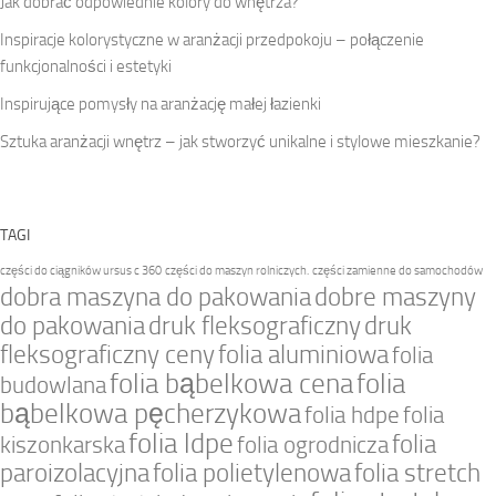
Jak dobrać odpowiednie kolory do wnętrza?
Inspiracje kolorystyczne w aranżacji przedpokoju – połączenie
funkcjonalności i estetyki
Inspirujące pomysły na aranżację małej łazienki
Sztuka aranżacji wnętrz – jak stworzyć unikalne i stylowe mieszkanie?
TAGI
części do ciągników ursus c 360
części do maszyn rolniczych.
części zamienne do samochodów
dobra maszyna do pakowania
dobre maszyny
do pakowania
druk fleksograficzny
druk
fleksograficzny ceny
folia aluminiowa
folia
folia bąbelkowa cena
folia
budowlana
bąbelkowa pęcherzykowa
folia hdpe
folia
folia ldpe
folia
kiszonkarska
folia ogrodnicza
paroizolacyjna
folia polietylenowa
folia stretch