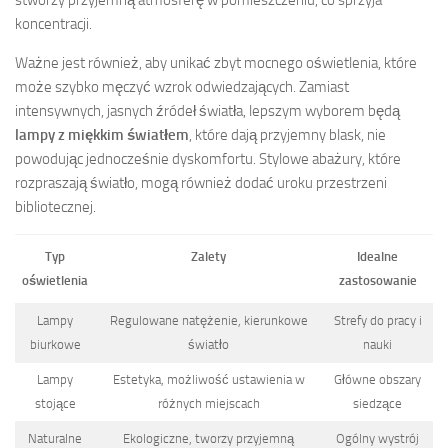
koncentracji.
Ważne jest również, aby unikać zbyt mocnego oświetlenia, które
może szybko męczyć wzrok odwiedzających. Zamiast
intensywnych, jasnych źródeł światła, lepszym wyborem będą
lampy z miękkim światłem
, które dają przyjemny blask, nie
powodując jednocześnie dyskomfortu. Stylowe abażury, które
rozpraszają światło, mogą również dodać uroku przestrzeni
bibliotecznej.
Typ
Zalety
Idealne
oświetlenia
zastosowanie
Lampy
Regulowane natężenie, kierunkowe
Strefy do pracy i
biurkowe
światło
nauki
Lampy
Estetyka, możliwość ustawienia w
Główne obszary
stojące
różnych miejscach
siedzące
Naturalne
Ekologiczne, tworzy przyjemną
Ogólny wystrój