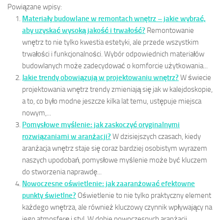
Powiązane wpisy:
Materiały budowlane w remontach wnętrz – jakie wybrać,
aby uzyskać wysoką jakość i trwałość?
Remontowanie
wnętrz to nie tylko kwestia estetyki, ale przede wszystkim
trwałości i funkcjonalności. Wybór odpowiednich materiałów
budowlanych może zadecydować o komforcie użytkowania...
Jakie trendy obowiązują w projektowaniu wnętrz?
W świecie
projektowania wnętrz trendy zmieniają się jak w kalejdoskopie,
a to, co było modne jeszcze kilka lat temu, ustępuje miejsca
nowym,...
Pomysłowe myślenie: jak zaskoczyć oryginalnymi
rozwiązaniami w aranżacji?
W dzisiejszych czasach, kiedy
aranżacja wnętrz staje się coraz bardziej osobistym wyrazem
naszych upodobań, pomysłowe myślenie może być kluczem
do stworzenia naprawdę...
Nowoczesne oświetlenie: jak zaaranżować efektowne
punkty świetlne?
Oświetlenie to nie tylko praktyczny element
każdego wnętrza, ale również kluczowy czynnik wpływający na
jego atmosferę i styl. W dobie nowoczesnych aranżacji,...