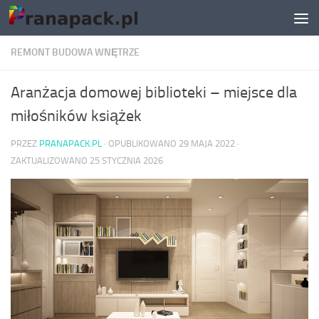
Skip to content
REMONT BUDOWA WNĘTRZE
Aranżacja domowej biblioteki – miejsce dla
miłośników książek
PRZEZ
PRANAPACK.PL
· OPUBLIKOWANO
29 MAJA 2022
·
ZAKTUALIZOWANO
25 STYCZNIA 2026