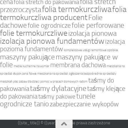
folia stretch
cena
folia stretch do pakowania
folia termokurczliwa
folia
przezroczysta
termokurczliwa producent
Folie
dachowe
folie perforowane
folie ogrodnicze
folie termokurczliwe
izolacja pionowa
izolacja pionowa fundamentów
izolacja
pozioma fundamentów
kompleksowe usługi remontowe opolskie
maszyny pakujące
maszyny pakujące w
folie
membrana dachowa
meble kuchenne na wymiar
mieszkania na
sprzedaż słupsk cena
Nowe mieszkania na sprzedaż
ogłoszenia bezpośrednie sprzedaży
taśmy do
mieszkań
plac zabaw dla dzieci
pomoc w pracach domowych radom
taśmy dylatacyjne
pakowania
taśmy klejące
tunele
do pakowania
taśmy pakowe
ogrodnicze tanio
zabezpieczanie wykopów
{{site_title}} © {{year}}. Wszelkie prawa zastrzeżone