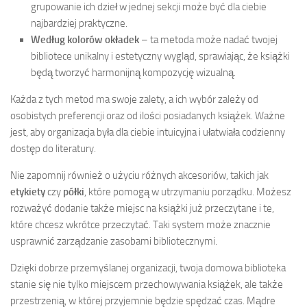
grupowanie ich dzieł w jednej sekcji może być dla ciebie
najbardziej praktyczne.
Według kolorów okładek
– ta metoda może nadać twojej
bibliotece unikalny i estetyczny wygląd, sprawiając, że książki
będą tworzyć harmonijną kompozycję wizualną.
Każda z tych metod ma swoje zalety, a ich wybór zależy od
osobistych preferencji oraz od ilości posiadanych książek. Ważne
jest, aby organizacja była dla ciebie intuicyjna i ułatwiała codzienny
dostęp do literatury.
Nie zapomnij również o użyciu różnych akcesoriów, takich jak
etykiety
czy
półki
, które pomogą w utrzymaniu porządku. Możesz
rozważyć dodanie także miejsc na książki już przeczytane i te,
które chcesz wkrótce przeczytać. Taki system może znacznie
usprawnić zarządzanie zasobami bibliotecznymi.
Dzięki dobrze przemyślanej organizacji, twoja domowa biblioteka
stanie się nie tylko miejscem przechowywania książek, ale także
przestrzenią, w której przyjemnie będzie spędzać czas. Mądre