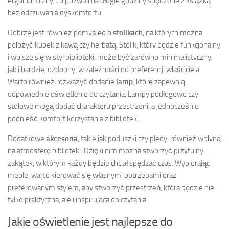
ergonomiczny, co pozwoli na długie godziny spędzone z książką
bez odczuwania dyskomfortu.
Dobrze jest również pomyśleć o
stolikach
, na których można
położyć kubek z kawą czy herbatą. Stolik, który będzie funkcjonalny
i wpisze się w styl biblioteki, może być zarówno minimalistyczny,
jak i bardziej ozdobny, w zależności od preferencji właściciela.
Warto również rozważyć dodanie
lamp
, które zapewnią
odpowiednie oświetlenie do czytania. Lampy podłogowe czy
stołowe mogą dodać charakteru przestrzeni, a jednocześnie
podnieść komfort korzystania z biblioteki.
Dodatkowe
akcesoria
, takie jak poduszki czy pledy, również wpłyną
na atmosferę biblioteki. Dzięki nim można stworzyć przytulny
zakątek, w którym każdy będzie chciał spędzać czas. Wybierając
meble, warto kierować się własnymi potrzebami oraz
preferowanym stylem, aby stworzyć przestrzeń, która będzie nie
tylko praktyczna, ale i inspirująca do czytania.
Jakie oświetlenie jest najlepsze do