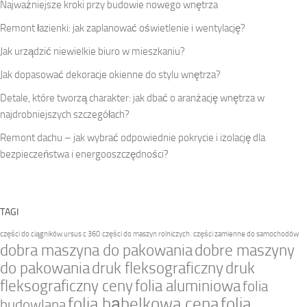
Najważniejsze kroki przy budowie nowego wnętrza
Remont łazienki: jak zaplanować oświetlenie i wentylację?
Jak urządzić niewielkie biuro w mieszkaniu?
Jak dopasować dekoracje okienne do stylu wnętrza?
Detale, które tworzą charakter: jak dbać o aranżację wnętrza w
najdrobniejszych szczegółach?
Remont dachu – jak wybrać odpowiednie pokrycie i izolację dla
bezpieczeństwa i energooszczędności?
TAGI
części do ciągników ursus c 360
części do maszyn rolniczych.
części zamienne do samochodów
dobra maszyna do pakowania
dobre maszyny
do pakowania
druk fleksograficzny
druk
fleksograficzny ceny
folia aluminiowa
folia
folia bąbelkowa cena
folia
budowlana