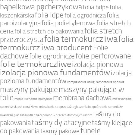
bąbelkowa pęcherzykowa
folia hdpe
folia
folia ldpe
folia
kiszonkarska
folia ogrodnicza
paroizolacyjna
folia polietylenowa
folia stretch
folia stretch
cena
folia stretch do pakowania
folia termokurczliwa
folia
przezroczysta
termokurczliwa producent
Folie
dachowe
folie perforowane
folie ogrodnicze
folie termokurczliwe
izolacja pionowa
izolacja pionowa fundamentów
izolacja
pozioma fundamentów
kompleksowe usługi remontowe opolskie
maszyny pakujące
maszyny pakujące w
folie
membrana dachowa
meble kuchenne na wymiar
mieszkania na
sprzedaż słupsk cena
Nowe mieszkania na sprzedaż
ogłoszenia bezpośrednie sprzedaży
taśmy do
mieszkań
plac zabaw dla dzieci
pomoc w pracach domowych radom
taśmy dylatacyjne
pakowania
taśmy klejące
tunele
do pakowania
taśmy pakowe