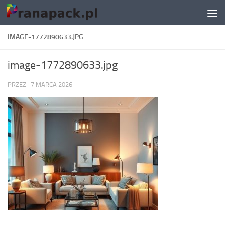
Skip to content
IMAGE-1772890633.JPG
image-1772890633.jpg
PRZEZ
·
7 MARCA 2026