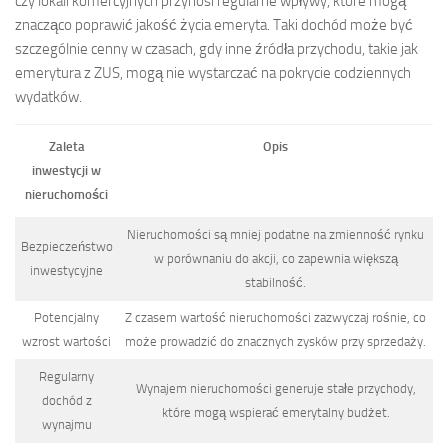
czy lokali komercyjnych przynosi regularne wpływy, które mogą
znacząco poprawić jakość życia emeryta. Taki dochód może być
szczególnie cenny w czasach, gdy inne źródła przychodu, takie jak
emerytura z ZUS, mogą nie wystarczać na pokrycie codziennych
wydatków.
Zaleta
Opis
inwestycji w
nieruchomości
Nieruchomości są mniej podatne na zmienność rynku
Bezpieczeństwo
w porównaniu do akcji, co zapewnia większą
inwestycyjne
stabilność.
Potencjalny
Z czasem wartość nieruchomości zazwyczaj rośnie, co
wzrost wartości
może prowadzić do znacznych zysków przy sprzedaży.
Regularny
Wynajem nieruchomości generuje stałe przychody,
dochód z
które mogą wspierać emerytalny budżet.
wynajmu