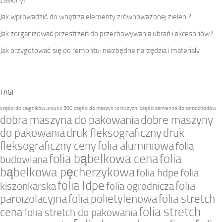
Jak wprowadzić do wnętrza elementy zrównoważonej zieleni?
Jak zorganizować przestrzeń do przechowywania ubrań i akcesoriów?
Jak przygotować się do remontu: niezbędne narzędzia i materiały
TAGI
części do ciągników ursus c 360
części do maszyn rolniczych.
części zamienne do samochodów
dobra maszyna do pakowania
dobre maszyny
do pakowania
druk fleksograficzny
druk
fleksograficzny ceny
folia aluminiowa
folia
folia bąbelkowa cena
folia
budowlana
bąbelkowa pęcherzykowa
folia hdpe
folia
folia ldpe
folia
kiszonkarska
folia ogrodnicza
paroizolacyjna
folia polietylenowa
folia stretch
folia stretch
cena
folia stretch do pakowania