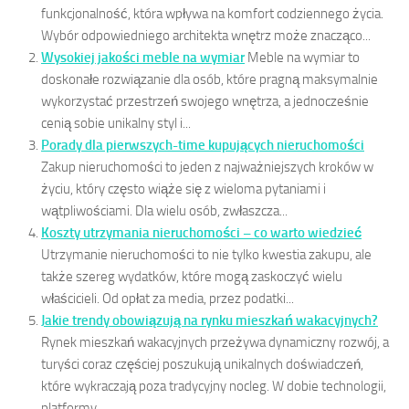
funkcjonalność, która wpływa na komfort codziennego życia.
Wybór odpowiedniego architekta wnętrz może znacząco...
Wysokiej jakości meble na wymiar
Meble na wymiar to
doskonałe rozwiązanie dla osób, które pragną maksymalnie
wykorzystać przestrzeń swojego wnętrza, a jednocześnie
cenią sobie unikalny styl i...
Porady dla pierwszych-time kupujących nieruchomości
Zakup nieruchomości to jeden z najważniejszych kroków w
życiu, który często wiąże się z wieloma pytaniami i
wątpliwościami. Dla wielu osób, zwłaszcza...
Koszty utrzymania nieruchomości – co warto wiedzieć
Utrzymanie nieruchomości to nie tylko kwestia zakupu, ale
także szereg wydatków, które mogą zaskoczyć wielu
właścicieli. Od opłat za media, przez podatki...
Jakie trendy obowiązują na rynku mieszkań wakacyjnych?
Rynek mieszkań wakacyjnych przeżywa dynamiczny rozwój, a
turyści coraz częściej poszukują unikalnych doświadczeń,
które wykraczają poza tradycyjny nocleg. W dobie technologii,
platformy...