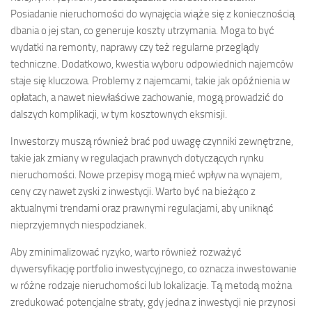
Posiadanie nieruchomości do wynajęcia wiąże się z koniecznością
dbania o jej stan, co generuje koszty utrzymania. Moga to być
wydatki na remonty, naprawy czy też regularne przeglądy
techniczne. Dodatkowo, kwestia wyboru odpowiednich najemców
staje się kluczowa. Problemy z najemcami, takie jak opóźnienia w
opłatach, a nawet niewłaściwe zachowanie, mogą prowadzić do
dalszych komplikacji, w tym kosztownych eksmisji.
Inwestorzy muszą również brać pod uwagę czynniki zewnętrzne,
takie jak zmiany w regulacjach prawnych dotyczących rynku
nieruchomości. Nowe przepisy mogą mieć wpływ na wynajem,
ceny czy nawet zyski z inwestycji. Warto być na bieżąco z
aktualnymi trendami oraz prawnymi regulacjami, aby uniknąć
nieprzyjemnych niespodzianek.
Aby zminimalizować ryzyko, warto również rozważyć
dywersyfikację portfolio inwestycyjnego, co oznacza inwestowanie
w różne rodzaje nieruchomości lub lokalizacje. Tą metodą można
zredukować potencjalne straty, gdy jedna z inwestycji nie przynosi