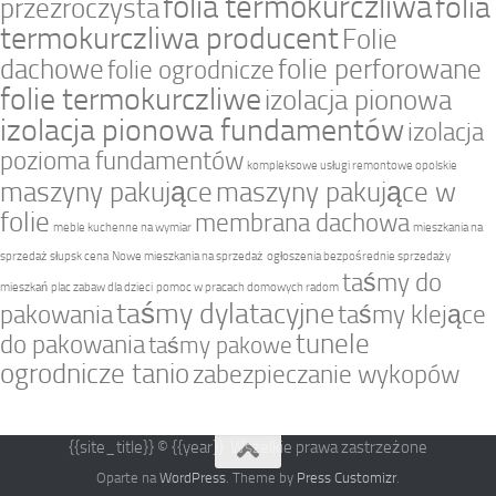
folia termokurczliwa
folia
przezroczysta
termokurczliwa producent
Folie
dachowe
folie perforowane
folie ogrodnicze
folie termokurczliwe
izolacja pionowa
izolacja pionowa fundamentów
izolacja
pozioma fundamentów
kompleksowe usługi remontowe opolskie
maszyny pakujące
maszyny pakujące w
folie
membrana dachowa
meble kuchenne na wymiar
mieszkania na
sprzedaż słupsk cena
Nowe mieszkania na sprzedaż
ogłoszenia bezpośrednie sprzedaży
taśmy do
mieszkań
plac zabaw dla dzieci
pomoc w pracach domowych radom
taśmy dylatacyjne
pakowania
taśmy klejące
tunele
do pakowania
taśmy pakowe
ogrodnicze tanio
zabezpieczanie wykopów
{{site_title}} © {{year}}. Wszelkie prawa zastrzeżone
Oparte na
WordPress
. Theme by
Press Customizr
.