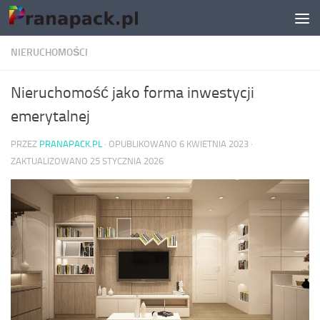
Skip to content
NIERUCHOMOŚCI
Nieruchomość jako forma inwestycji
emerytalnej
PRZEZ
PRANAPACK.PL
· OPUBLIKOWANO
6 KWIETNIA 2023
·
ZAKTUALIZOWANO
25 STYCZNIA 2026