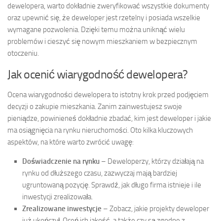
dewelopera, warto dokładnie zweryfikować wszystkie dokumenty
oraz upewnić się, że deweloper jest rzetelny i posiada wszelkie
wymagane pozwolenia. Dzięki temu można uniknąć wielu
problemów i cieszyć się nowym mieszkaniem w bezpiecznym
otoczeniu.
Jak ocenić wiarygodność dewelopera?
Ocena wiarygodności dewelopera to istotny krok przed podjęciem
decyzji o zakupie mieszkania. Zanim zainwestujesz swoje
pieniądze, powinieneś dokładnie zbadać, kim jest deweloper i jakie
ma osiągnięcia na rynku nieruchomości. Oto kilka kluczowych
aspektów, na które warto zwrócić uwagę:
Doświadczenie na rynku
– Deweloperzy, którzy działają na
rynku od dłuższego czasu, zazwyczaj mają bardziej
ugruntowaną pozycję. Sprawdź, jak długo firma istnieje i ile
inwestycji zrealizowała.
Zrealizowane inwestycje
– Zobacz, jakie projekty deweloper
już ukończył. Oceń ich jakość, a także czy są zgodne z