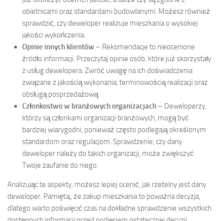
obietnicami oraz standardami budowlanymi. Możesz również
sprawdzić, czy deweloper realizuje mieszkania o wysokiej
jakości wykończenia.
Opinie innych klientów
– Rekomendacje to nieocenione
źródło informacji. Przeczytaj opinie osób, które już skorzystały
z usług dewelopera. Zwróć uwagę na ich doświadczenia
związane z jakością wykonania, terminowością realizacji oraz
obsługą posprzedażową.
Członkostwo w branżowych organizacjach
– Deweloperzy,
którzy są członkami organizacji branżowych, mogą być
bardziej wiarygodni, ponieważ często podlegają określonym
standardom oraz regulacjom. Sprawdzenie, czy dany
deweloper należy do takich organizacji, może zwiększyć
Twoje zaufanie do niego.
Analizując te aspekty, możesz lepiej ocenić, jak rzetelny jest dany
deweloper. Pamiętaj, że zakup mieszkania to poważna decyzja,
dlatego warto poświęcić czas na dokładne sprawdzenie wszystkich
dostępnych informacji przed podjęciem ostatecznej decyzji.