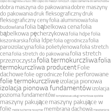
części do ciągników ursus c 360
części do maszyn rolniczych.
części zamienne do samochodów
dobra maszyna do pakowania
dobre maszyny
do pakowania
druk fleksograficzny
druk
fleksograficzny ceny
folia aluminiowa
folia
folia bąbelkowa cena
folia
budowlana
bąbelkowa pęcherzykowa
folia hdpe
folia
folia ldpe
folia
kiszonkarska
folia ogrodnicza
paroizolacyjna
folia polietylenowa
folia stretch
folia stretch
cena
folia stretch do pakowania
folia termokurczliwa
folia
przezroczysta
termokurczliwa producent
Folie
dachowe
folie perforowane
folie ogrodnicze
folie termokurczliwe
izolacja pionowa
izolacja pionowa fundamentów
izolacja
pozioma fundamentów
kompleksowe usługi remontowe opolskie
maszyny pakujące
maszyny pakujące w
folie
membrana dachowa
meble kuchenne na wymiar
mieszkania na