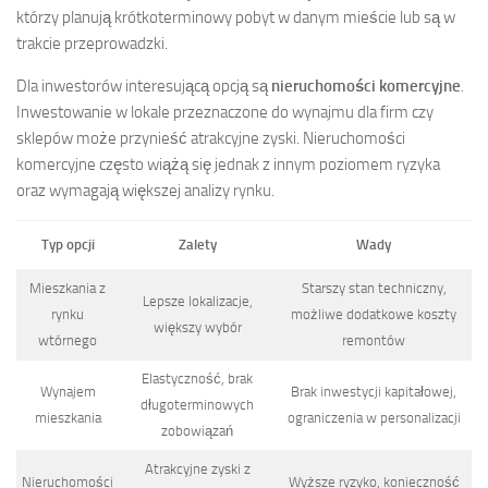
którzy planują krótkoterminowy pobyt w danym mieście lub są w
trakcie przeprowadzki.
Dla inwestorów interesującą opcją są
nieruchomości komercyjne
.
Inwestowanie w lokale przeznaczone do wynajmu dla firm czy
sklepów może przynieść atrakcyjne zyski. Nieruchomości
komercyjne często wiążą się jednak z innym poziomem ryzyka
oraz wymagają większej analizy rynku.
Typ opcji
Zalety
Wady
Mieszkania z
Starszy stan techniczny,
Lepsze lokalizacje,
rynku
możliwe dodatkowe koszty
większy wybór
wtórnego
remontów
Elastyczność, brak
Wynajem
Brak inwestycji kapitałowej,
długoterminowych
mieszkania
ograniczenia w personalizacji
zobowiązań
Atrakcyjne zyski z
Nieruchomości
Wyższe ryzyko, konieczność