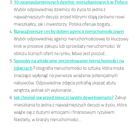
10 najpopularniejszych dzielnic mieszkaniowych w Polsce
Wybór odpowiedniej dzielnicy do życia to jedna z
najważniejszych decyzji, przed którymi stają zarówno nowi
mieszkańcy, jak i inwestorzy. Polska oferuje bogaty...
Najważniejsze cechy dobrej agencji nieruchomościowej
Wybór odpowiedniej agencji nieruchomościowej to kluczowy
krok w procesie zakupu lub sprzedaży nieruchomości. W
obliczu licznych ofert na rynku, łatwo jest poczuć...
Sposoby na atrakcyjne prezentowanie nieruchomości na
zdjęciach
Fotografia nieruchomości to sztuka, która może
znacząco wpłynąć na pierwsze wrażenie potencjalnych
nabywców. Odpowiednie zdjęcia potrafią ukazać atuty
wnętrza, jednak ich wykonanie...
Jak chronić się przed nieuczciwymi deweloperami?
Zakup
mieszkania to jedna z najważniejszych decyzji w życiu, która
wiąże się z dużymi emocjami i finansowym ryzykiem.
Niestety, w branży nieruchomości...