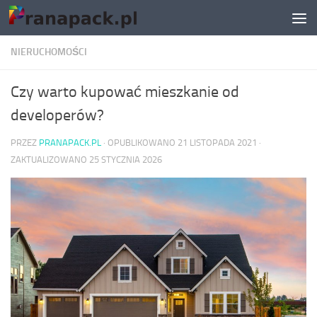
Skip to content
NIERUCHOMOŚCI
Czy warto kupować mieszkanie od
developerów?
PRZEZ
PRANAPACK.PL
· OPUBLIKOWANO
21 LISTOPADA 2021
·
ZAKTUALIZOWANO
25 STYCZNIA 2026