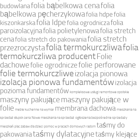
folia bąbelkowa cena
folia
budowlana
bąbelkowa pęcherzykowa
folia hdpe
folia
folia ldpe
folia
kiszonkarska
folia ogrodnicza
paroizolacyjna
folia polietylenowa
folia stretch
folia stretch
cena
folia stretch do pakowania
folia termokurczliwa
folia
przezroczysta
termokurczliwa producent
Folie
dachowe
folie perforowane
folie ogrodnicze
folie termokurczliwe
izolacja pionowa
izolacja pionowa fundamentów
izolacja
pozioma fundamentów
kompleksowe usługi remontowe opolskie
maszyny pakujące
maszyny pakujące w
folie
membrana dachowa
meble kuchenne na wymiar
mieszkania na
sprzedaż słupsk cena
Nowe mieszkania na sprzedaż
ogłoszenia bezpośrednie sprzedaży
taśmy do
mieszkań
plac zabaw dla dzieci
pomoc w pracach domowych radom
taśmy dylatacyjne
pakowania
taśmy klejące