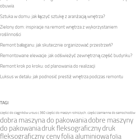
obuwia
Sztuka w domu: jak łączyć sztukę z aranżacją wnętrza?
Zielony dom: inspiracje na remont wnętrza z wykorzystaniem
roślinności
Remont bałaganu: jak skutecznie organizować przestrzeń?
Remontowane elewacje: jak odświeżyć zewnętrzną część budynku?
Remont krok po kroku: od planowania do realizacji
Luksus w detalu: jak podnosić prestiż wnętrza podczas remontu
TAGI
części do ciągników ursus c 360
części do maszyn rolniczych.
części zamienne do samochodów
dobra maszyna do pakowania
dobre maszyny
do pakowania
druk fleksograficzny
druk
fleksograficzny ceny
folia aluminiowa
folia