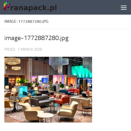
Skip to content
IMAGE-1772887280.JPG
image-1772887280.jpg
PRZEZ
·
7 MARCA 2026