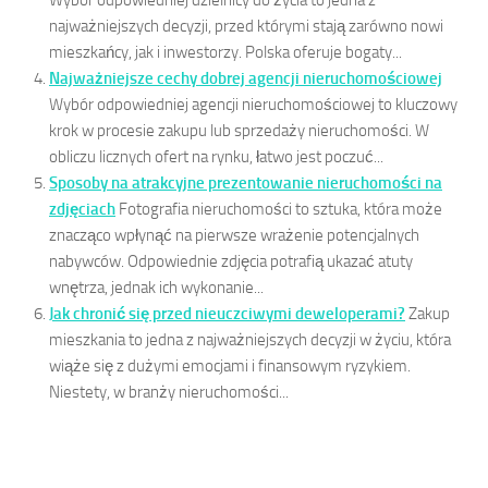
Wybór odpowiedniej dzielnicy do życia to jedna z
najważniejszych decyzji, przed którymi stają zarówno nowi
mieszkańcy, jak i inwestorzy. Polska oferuje bogaty...
Najważniejsze cechy dobrej agencji nieruchomościowej
Wybór odpowiedniej agencji nieruchomościowej to kluczowy
krok w procesie zakupu lub sprzedaży nieruchomości. W
obliczu licznych ofert na rynku, łatwo jest poczuć...
Sposoby na atrakcyjne prezentowanie nieruchomości na
zdjęciach
Fotografia nieruchomości to sztuka, która może
znacząco wpłynąć na pierwsze wrażenie potencjalnych
nabywców. Odpowiednie zdjęcia potrafią ukazać atuty
wnętrza, jednak ich wykonanie...
Jak chronić się przed nieuczciwymi deweloperami?
Zakup
mieszkania to jedna z najważniejszych decyzji w życiu, która
wiąże się z dużymi emocjami i finansowym ryzykiem.
Niestety, w branży nieruchomości...