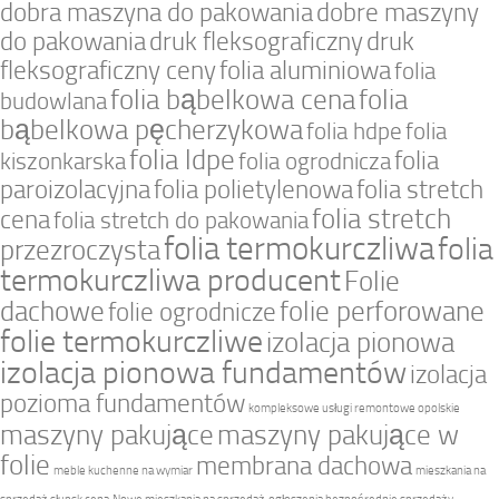
dobra maszyna do pakowania
dobre maszyny
do pakowania
druk fleksograficzny
druk
fleksograficzny ceny
folia aluminiowa
folia
folia bąbelkowa cena
folia
budowlana
bąbelkowa pęcherzykowa
folia hdpe
folia
folia ldpe
folia
kiszonkarska
folia ogrodnicza
paroizolacyjna
folia polietylenowa
folia stretch
folia stretch
cena
folia stretch do pakowania
folia termokurczliwa
folia
przezroczysta
termokurczliwa producent
Folie
dachowe
folie perforowane
folie ogrodnicze
folie termokurczliwe
izolacja pionowa
izolacja pionowa fundamentów
izolacja
pozioma fundamentów
kompleksowe usługi remontowe opolskie
maszyny pakujące
maszyny pakujące w
folie
membrana dachowa
meble kuchenne na wymiar
mieszkania na