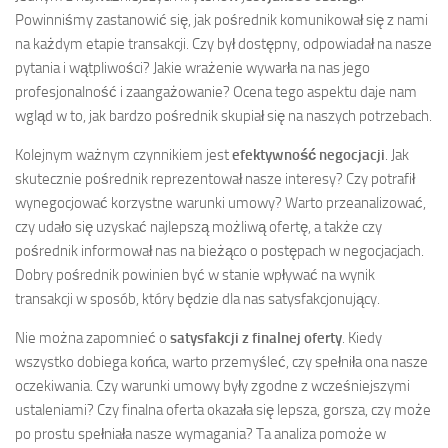
Powinniśmy zastanowić się, jak pośrednik komunikował się z nami
na każdym etapie transakcji. Czy był dostępny, odpowiadał na nasze
pytania i wątpliwości? Jakie wrażenie wywarła na nas jego
profesjonalność i zaangażowanie? Ocena tego aspektu daje nam
wgląd w to, jak bardzo pośrednik skupiał się na naszych potrzebach.
Kolejnym ważnym czynnikiem jest
efektywność negocjacji
. Jak
skutecznie pośrednik reprezentował nasze interesy? Czy potrafił
wynegocjować korzystne warunki umowy? Warto przeanalizować,
czy udało się uzyskać najlepszą możliwą ofertę, a także czy
pośrednik informował nas na bieżąco o postępach w negocjacjach.
Dobry pośrednik powinien być w stanie wpływać na wynik
transakcji w sposób, który będzie dla nas satysfakcjonujący.
Nie można zapomnieć o
satysfakcji z finalnej oferty
. Kiedy
wszystko dobiega końca, warto przemyśleć, czy spełniła ona nasze
oczekiwania. Czy warunki umowy były zgodne z wcześniejszymi
ustaleniami? Czy finalna oferta okazała się lepsza, gorsza, czy może
po prostu spełniała nasze wymagania? Ta analiza pomoże w