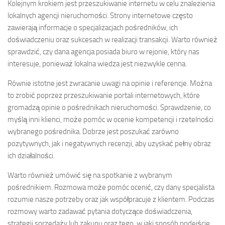
Kolejnym krokiem jest przeszukiwanie internetu w celu znalezienia
lokalnych agencji nieruchomości. Strony internetowe często
zawierają informacje o specjalizacjach pośredników, ich
doświadczeniu oraz sukcesach w realizacji transakcji. Warto również
sprawdzić, czy dana agencja posiada biuro w rejonie, który nas
interesuje, ponieważ lokalna wiedza jest niezwykle cenna.
Równie istotne jest zwracanie uwagi na opinie i referencje. Można
to zrobić poprzez przeszukiwanie portali internetowych, które
gromadzą opinie o pośrednikach nieruchomości. Sprawdzenie, co
myślą inni klienci, może pomóc w ocenie kompetencji i rzetelności
wybranego pośrednika. Dobrze jest poszukać zarówno
pozytywnych, jak i negatywnych recenzji, aby uzyskać pełny obraz
ich działalności.
Warto również umówić się na spotkanie z wybranym
pośrednikiem. Rozmowa może pomóc ocenić, czy dany specjalista
rozumie nasze potrzeby oraz jak współpracuje z klientem. Podczas
rozmowy warto zadawać pytania dotyczące doświadczenia,
strategii sprzedaży lub zakupu oraz tego, w jaki sposób podejście