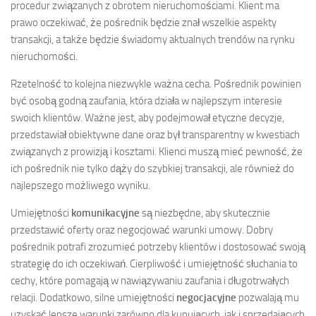
procedur związanych z obrotem nieruchomościami. Klient ma
prawo oczekiwać, że pośrednik będzie znał wszelkie aspekty
transakcji, a także będzie świadomy aktualnych trendów na rynku
nieruchomości.
Rzetelność to kolejna niezwykle ważna cecha. Pośrednik powinien
być osobą godną zaufania, która działa w najlepszym interesie
swoich klientów. Ważne jest, aby podejmował etyczne decyzje,
przedstawiał obiektywne dane oraz był transparentny w kwestiach
związanych z prowizją i kosztami. Klienci muszą mieć pewność, że
ich pośrednik nie tylko dąży do szybkiej transakcji, ale również do
najlepszego możliwego wyniku.
Umiejętności
komunikacyjne
są niezbędne, aby skutecznie
przedstawić oferty oraz negocjować warunki umowy. Dobry
pośrednik potrafi zrozumieć potrzeby klientów i dostosować swoją
strategię do ich oczekiwań. Cierpliwość i umiejętność słuchania to
cechy, które pomagają w nawiązywaniu zaufania i długotrwałych
relacji. Dodatkowo, silne umiejętności
negocjacyjne
pozwalają mu
uzyskać lepsze warunki zarówno dla kupujących, jak i sprzedających