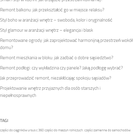
Remont balkonu: jak przekształcić go w miejsce relaksu?
Styl boho w aranżacji wnętrz – swoboda, kolor i oryginalność
Styl glamour w aranżacji wnętrz – elegancja i blask
Remontowane ogrody: jak zaprojektować harmonijną przestrzeń wokół
domu?
Remont mieszkania w bloku: jak zadbać o dobre sąsiedztwo?
Remont podłogi: czy wykładzina czy panele? Jaką podłogę wybrać?
Jak przeprowadzić remont, niezakłócając spokoju sąsiadów?
Projektowanie wnętrz przyjaznych dla osób starszych i
niepełnosprawnych
TAGI
części do ciągników ursus c 360
części do maszyn rolniczych.
części zamienne do samochodów