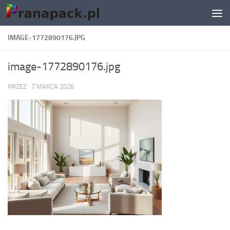
Skip to content
IMAGE-1772890176.JPG
image-1772890176.jpg
PRZEZ
·
7 MARCA 2026