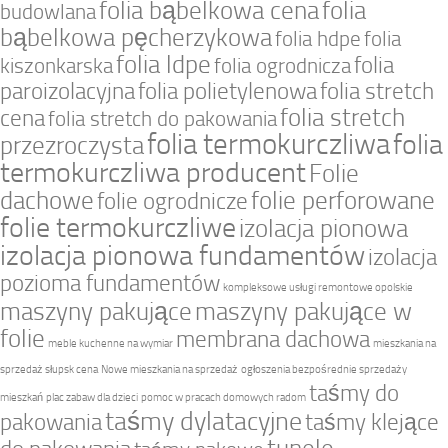
folia bąbelkowa cena
folia
budowlana
bąbelkowa pęcherzykowa
folia hdpe
folia
folia ldpe
folia
kiszonkarska
folia ogrodnicza
paroizolacyjna
folia polietylenowa
folia stretch
folia stretch
cena
folia stretch do pakowania
folia termokurczliwa
folia
przezroczysta
termokurczliwa producent
Folie
dachowe
folie perforowane
folie ogrodnicze
folie termokurczliwe
izolacja pionowa
izolacja pionowa fundamentów
izolacja
pozioma fundamentów
kompleksowe usługi remontowe opolskie
maszyny pakujące
maszyny pakujące w
folie
membrana dachowa
meble kuchenne na wymiar
mieszkania na
sprzedaż słupsk cena
Nowe mieszkania na sprzedaż
ogłoszenia bezpośrednie sprzedaży
taśmy do
mieszkań
plac zabaw dla dzieci
pomoc w pracach domowych radom
taśmy dylatacyjne
pakowania
taśmy klejące