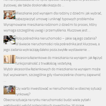
życiowej, ale także doskonała okazja do …
Mieszkanie pod wynajem dla rodziny z dziećmi: jak wybrać,
zabezpieczyć umowę i uniknąć typowych problemów
Wynajmowanie mieszkania rodzinom z dziećmi to proces, który
wymaga szczególnej uwagi i przemyślenia. Kluczowe jest …
Rola pośrednika nieruchomości – jakie są jego zadania?
W świecie nieruchomości rola pośrednika jest kluczowa, a
jego zadania wykraczają daleko poza zwykłe wystawienie …
Akcesoria łazienkowe do mieszkania na wynajem: jak łączyć
funkcjonalność z trwałością i estetyką
Wybór akcesoriów łazienkowych do mieszkania na wynajem może
być wyzwaniem, szczególnie gdy równocześnie chcemy zapewnić
…
Czy warto inwestować w nieruchomości w obecnej sytuacji
rynkowej?
Obecna sytuacja na rynku nieruchomości budzi wiele pytań i
wątpliwości wśród potencjalnych inwestorów. W miarę …