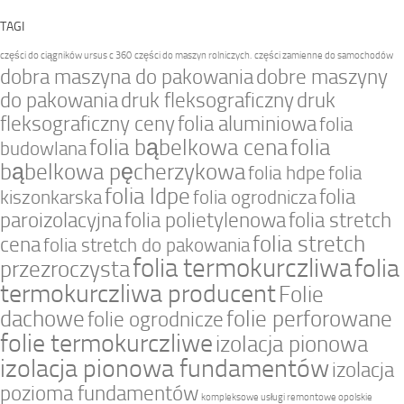
TAGI
części do ciągników ursus c 360
części do maszyn rolniczych.
części zamienne do samochodów
dobra maszyna do pakowania
dobre maszyny
do pakowania
druk fleksograficzny
druk
fleksograficzny ceny
folia aluminiowa
folia
folia bąbelkowa cena
folia
budowlana
bąbelkowa pęcherzykowa
folia hdpe
folia
folia ldpe
folia
kiszonkarska
folia ogrodnicza
paroizolacyjna
folia polietylenowa
folia stretch
folia stretch
cena
folia stretch do pakowania
folia termokurczliwa
folia
przezroczysta
termokurczliwa producent
Folie
dachowe
folie perforowane
folie ogrodnicze
folie termokurczliwe
izolacja pionowa
izolacja pionowa fundamentów
izolacja
pozioma fundamentów
kompleksowe usługi remontowe opolskie