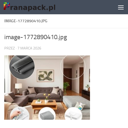
Skip to content
IMAGE-1772890410.JPG
image-1772890410.jpg
PRZEZ
·
7 MARCA 2026