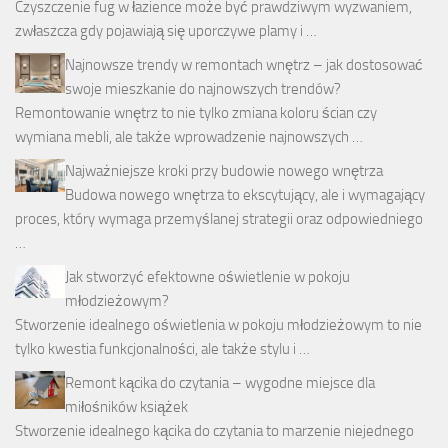
Czyszczenie fug w łazience może być prawdziwym wyzwaniem,
zwłaszcza gdy pojawiają się uporczywe plamy i …
Najnowsze trendy w remontach wnętrz – jak dostosować
swoje mieszkanie do najnowszych trendów?
Remontowanie wnętrz to nie tylko zmiana koloru ścian czy
wymiana mebli, ale także wprowadzenie najnowszych …
Najważniejsze kroki przy budowie nowego wnętrza
Budowa nowego wnętrza to ekscytujący, ale i wymagający
proces, który wymaga przemyślanej strategii oraz odpowiedniego
…
Jak stworzyć efektowne oświetlenie w pokoju
młodzieżowym?
Stworzenie idealnego oświetlenia w pokoju młodzieżowym to nie
tylko kwestia funkcjonalności, ale także stylu i …
Remont kącika do czytania – wygodne miejsce dla
miłośników książek
Stworzenie idealnego kącika do czytania to marzenie niejednego