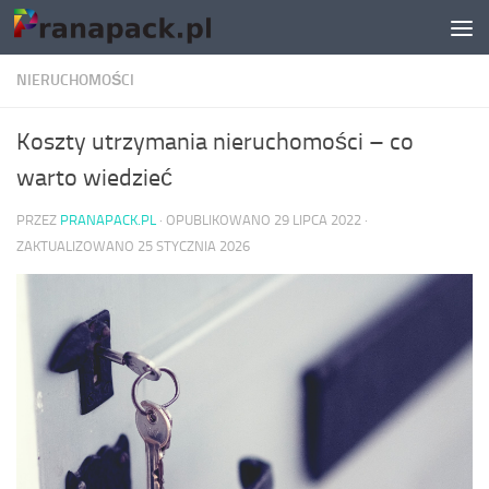
Skip to content
NIERUCHOMOŚCI
Koszty utrzymania nieruchomości – co
warto wiedzieć
PRZEZ
PRANAPACK.PL
· OPUBLIKOWANO
29 LIPCA 2022
·
ZAKTUALIZOWANO
25 STYCZNIA 2026