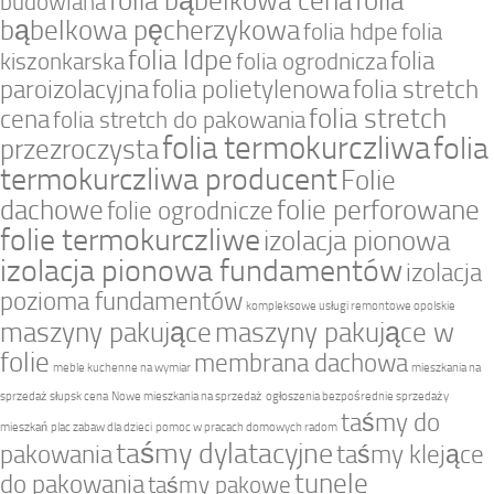
folia bąbelkowa cena
folia
budowlana
bąbelkowa pęcherzykowa
folia hdpe
folia
folia ldpe
folia
kiszonkarska
folia ogrodnicza
paroizolacyjna
folia polietylenowa
folia stretch
folia stretch
cena
folia stretch do pakowania
folia termokurczliwa
folia
przezroczysta
termokurczliwa producent
Folie
dachowe
folie perforowane
folie ogrodnicze
folie termokurczliwe
izolacja pionowa
izolacja pionowa fundamentów
izolacja
pozioma fundamentów
kompleksowe usługi remontowe opolskie
maszyny pakujące
maszyny pakujące w
folie
membrana dachowa
meble kuchenne na wymiar
mieszkania na
sprzedaż słupsk cena
Nowe mieszkania na sprzedaż
ogłoszenia bezpośrednie sprzedaży
taśmy do
mieszkań
plac zabaw dla dzieci
pomoc w pracach domowych radom
taśmy dylatacyjne
pakowania
taśmy klejące
tunele
do pakowania
taśmy pakowe