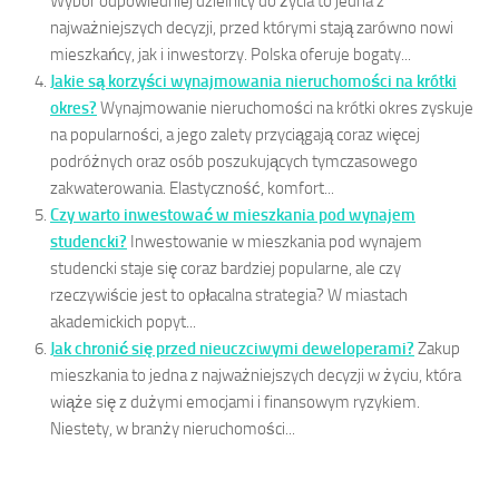
Wybór odpowiedniej dzielnicy do życia to jedna z
najważniejszych decyzji, przed którymi stają zarówno nowi
mieszkańcy, jak i inwestorzy. Polska oferuje bogaty...
Jakie są korzyści wynajmowania nieruchomości na krótki
okres?
Wynajmowanie nieruchomości na krótki okres zyskuje
na popularności, a jego zalety przyciągają coraz więcej
podróżnych oraz osób poszukujących tymczasowego
zakwaterowania. Elastyczność, komfort...
Czy warto inwestować w mieszkania pod wynajem
studencki?
Inwestowanie w mieszkania pod wynajem
studencki staje się coraz bardziej popularne, ale czy
rzeczywiście jest to opłacalna strategia? W miastach
akademickich popyt...
Jak chronić się przed nieuczciwymi deweloperami?
Zakup
mieszkania to jedna z najważniejszych decyzji w życiu, która
wiąże się z dużymi emocjami i finansowym ryzykiem.
Niestety, w branży nieruchomości...