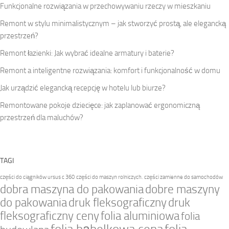
Funkcjonalne rozwiązania w przechowywaniu rzeczy w mieszkaniu
Remont w stylu minimalistycznym – jak stworzyć prostą, ale elegancką
przestrzeń?
Remont łazienki: Jak wybrać idealne armatury i baterie?
Remont a inteligentne rozwiązania: komfort i funkcjonalność w domu
Jak urządzić elegancką recepcję w hotelu lub biurze?
Remontowane pokoje dziecięce: jak zaplanować ergonomiczną
przestrzeń dla maluchów?
TAGI
części do ciągników ursus c 360
części do maszyn rolniczych.
części zamienne do samochodów
dobra maszyna do pakowania
dobre maszyny
do pakowania
druk fleksograficzny
druk
fleksograficzny ceny
folia aluminiowa
folia